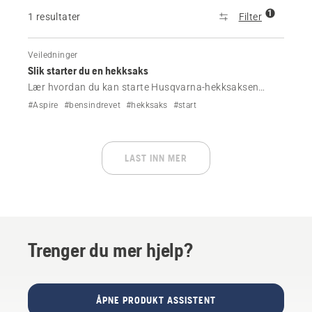
1
1 resultater
Filter
Veiledninger
Slik starter du en hekksaks
Lær hvordan du kan starte Husqvarna-hekksaksen
riktig. Følg enkle trinn for kald- og varmstart med klare
#Aspire
#bensindrevet
#hekksaks
#start
instruksjoner og videoveiledning.
LAST INN MER
Trenger du mer hjelp?
ÅPNE PRODUKT ASSISTENT