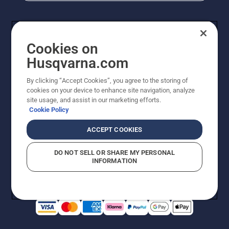
Cookies on
Husqvarna.com
By clicking “Accept Cookies”, you agree to the storing of
cookies on your device to enhance site navigation, analyze
© Husqvarna AB (utgiver). Med enerett. Angitte priser
site usage, and assist in our marketing efforts.
er veiledende priser. Alle oppgitte priser er veiledende
Cookie Policy
utsalgspriser (inkl. mva.) med mindre produktet er
tilgjengelig for direkte kjøp.
ACCEPT COOKIES
Erklæring om informasjonskapsler
Vilkår for bruk
Personvernbetingelser
Imprint
DO NOT SELL OR SHARE MY PERSONAL
Rapportering av mistanker om regelbrudd
Åpenhetsloven
INFORMATION
Likestilling