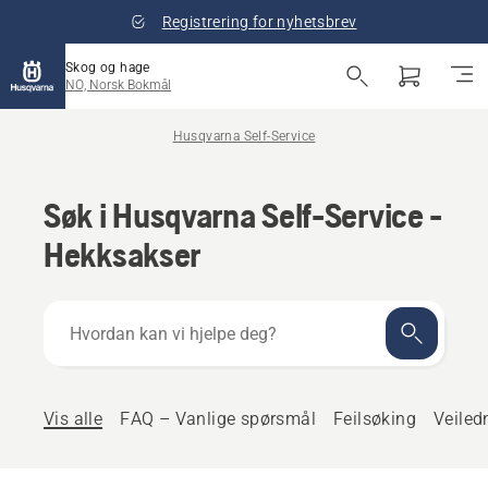
Registrering for nyhetsbrev
Skog og hage
NO, Norsk Bokmål
Husqvarna Self-Service
Søk i Husqvarna Self-Service -
Hekksakser
Hvordan
kan
vi
hjelpe
deg?
Vis alle
FAQ – Vanlige spørsmål
Feilsøking
Veiled