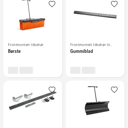
produkter
Se
Se
Frontmontert tilbehør
Frontmontert tilbehør til
flere
flere
ridere
Børste
Gummiblad
detaljer
detaljer
om
om
Børste
Gummiblad
Se
Se