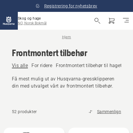
Registrering for nyhetsbrev
Skog og hage
NO, Norsk Bokmål
Hjem
Frontmontert tilbehør
Vis alle
For ridere
Frontmontert tilbehør til hagetrakto
Få mest mulig ut av Husqvarna-gressklipperen
din med utvalget vårt av frontmontert tilbehør.
52 produkter
Sammenlign
Alle