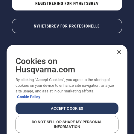
REGISTRERING FOR NYHETSBREV
NYHETSBREV FOR PROFESJONELLE
Cookies on
Husqvarna.com
By clicking “Accept Cookies”, you agree to the storing of
cookies on your device to enhance site navigation, analyze
© Husqvarna AB (utgiver). Med enerett. Angitte priser
site usage, and assist in our marketing efforts.
er veiledende priser. Alle oppgitte priser er veiledende
Cookie Policy
utsalgspriser (inkl. mva.) med mindre produktet er
tilgjengelig for direkte kjøp.
ACCEPT COOKIES
Erklæring om informasjonskapsler
Vilkår for bruk
Personvernbetingelser
Imprint
DO NOT SELL OR SHARE MY PERSONAL
Rapportering av mistanker om regelbrudd
Åpenhetsloven
INFORMATION
Likestilling