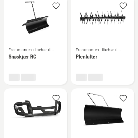
Se
Se
Frontmontert tilbehør til
Frontmontert tilbehør til
flere
flere
ridere
ridere
Snøskjær RC
Plenlufter
detaljer
detaljer
om
om
Snøskjær
Plenlufter
RC
Se
Se