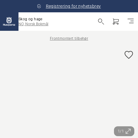
Registrering for nyhetsbrev
Skog og hage
NO, Norsk Bokmål
Frontmontert tilbehør
1/1