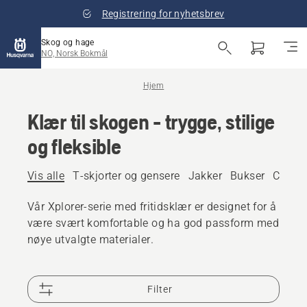
Registrering for nyhetsbrev
Skog og hage
NO, Norsk Bokmål
Hjem
Klær til skogen - trygge, stilige
og fleksible
Vis alle
T-skjorter og gensere
Jakker
Bukser
Capser
Vår Xplorer-serie med fritidsklær er designet for å
være svært komfortable og ha god passform med
nøye utvalgte materialer.
Filter