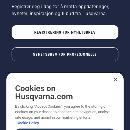
Registrer deg i dag for å motta oppdateringer,
nyheter, inspirasjon og tilbud fra Husqvarna.
REGISTRERING FOR NYHETSBREV
NYHETSBREV FOR PROFESJONELLE
Cookies on
Husqvarna.com
By clicking “Accept Cookies”, you agree to the storing of
cookies on your device to enhance site navigation, analyze
© Husqvarna AB (utgiver). Med enerett. Angitte priser
site usage, and assist in our marketing efforts.
er veiledende priser. Alle oppgitte priser er veiledende
Cookie Policy
utsalgspriser (inkl. mva.) med mindre produktet er