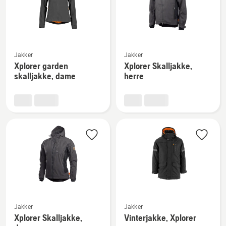
Se
Se
Jakker
Jakker
flere
flere
Xplorer garden
Xplorer Skalljakke,
detaljer
detaljer
skalljakke, dame
herre
om
om
Xplorer
Xplorer
garden
Skalljakke,
skalljakke,
herre
dame
Se
Se
Jakker
Jakker
flere
flere
Xplorer Skalljakke,
Vinterjakke, Xplorer
detaljer
detaljer