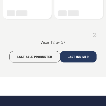
om
om
Asfalt
Oransje
hettejakke
hettejakke
Viser 12 av 57
LAST ALLE PRODUKTER
LAST INN MER