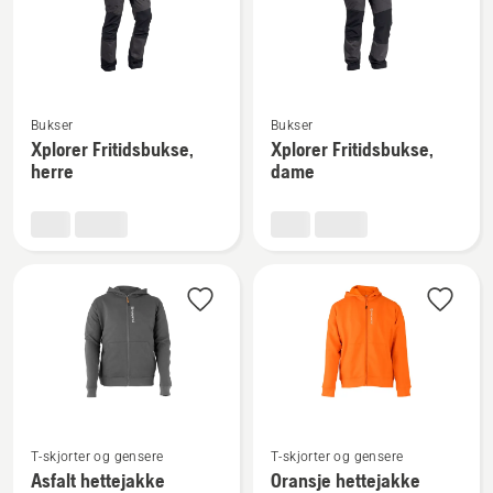
Se
Se
Bukser
Bukser
flere
flere
Xplorer Fritidsbukse,
Xplorer Fritidsbukse,
detaljer
detaljer
herre
dame
om
om
Xplorer
Xplorer
Fritidsbukse,
Fritidsbukse,
herre
dame
Se
Se
T-skjorter og gensere
T-skjorter og gensere
flere
flere
Asfalt hettejakke
Oransje hettejakke
detaljer
detaljer