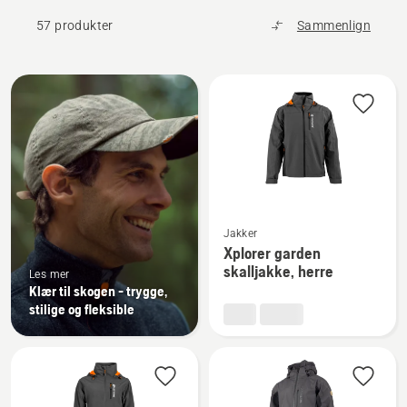
57 produkter
Sammenlign
Alle
produkter
Se
Jakker
flere
Xplorer garden
detaljer
skalljakke, herre
Les mer
om
Klær til skogen - trygge,
Xplorer
stilige og fleksible
garden
skalljakke,
herre