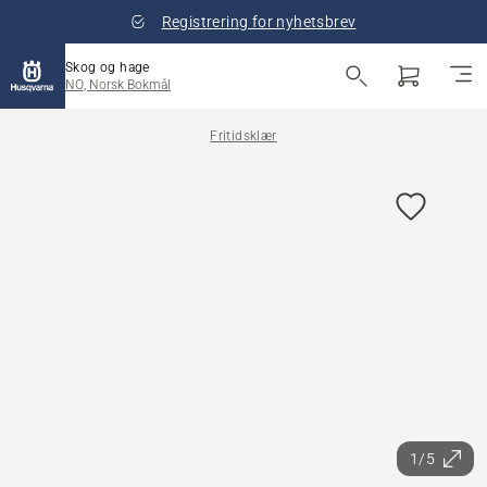
Registrering for nyhetsbrev
Skog og hage
NO, Norsk Bokmål
Fritidsklær
1/5