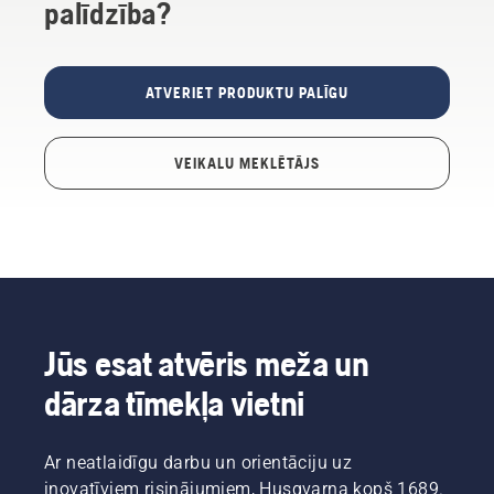
palīdzība?
ATVERIET PRODUKTU PALĪGU
VEIKALU MEKLĒTĀJS
Jūs esat atvēris meža un
dārza tīmekļa vietni
Ar neatlaidīgu darbu un orientāciju uz
inovatīviem risinājumiem, Husqvarna kopš 1689.