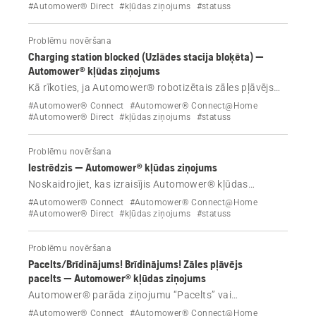
#Automower® Direct
#kļūdas ziņojums
#statuss
Problēmu novēršana
Charging station blocked (Uzlādes stacija bloķēta) —
Automower® kļūdas ziņojums
Kā rīkoties, ja Automower® robotizētais zāles pļāvējs
parāda kļūdas ziņojumu Charging station blocked
#Automower® Connect
#Automower® Connect@Home
(Uzlādes stacija bloķēta)?
#Automower® Direct
#kļūdas ziņojums
#statuss
Problēmu novēršana
Iestrēdzis — Automower® kļūdas ziņojums
Noskaidrojiet, kas izraisījis Automower® kļūdas
ziņojumu “Iestrēdzis”, un apgūstiet efektīvus
#Automower® Connect
#Automower® Connect@Home
risinājumus kļūdas novēršanai.
#Automower® Direct
#kļūdas ziņojums
#statuss
Problēmu novēršana
Pacelts/Brīdinājums! Brīdinājums! Zāles pļāvējs
pacelts — Automower® kļūdas ziņojums
Automower® parāda ziņojumu “Pacelts” vai
“Brīdinājums! Vai zāles pļāvējs pacelts?” Uzziniet, kā
#Automower® Connect
#Automower® Connect@Home