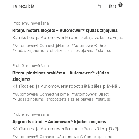
1
18 rezultāti
Filtrs
Problēmu novēršana
Riteņu motors bloķēts – Automower® kļūdas ziņojums
Kā rīkoties, ja Automower® robotizētajā zāles pļāvējā
parādās kļūdas ziņojums “Riteņu motors bloķēts”.
#Automower® Connect@Home
#Automower® Direct
#kļūdas ziņojums
#robotizētais zāles pļāvējs
#statuss
Problēmu novēršana
Riteņu piedziņas problēma – Automower® kļūdas
ziņojums
Kā rīkoties, ja Automower® robotizētā zāles pļāvējā
parādās kļūdas ziņojums Riteņu piedziņas problēma
#Automower® Connect@Home
#Automower® Direct
#kļūdas ziņojums
#robotizētais zāles pļāvējs
#statuss
Problēmu novēršana
Apgriezts otrādi – Automower® kļūdas ziņojums
Kā rīkoties, ja Automower® robotizētais zāles pļāvējs
parāda kļūdas ziņojumu “Apgriezts otrādi”?
#Automower® Connect
#Automower® Connect@Home