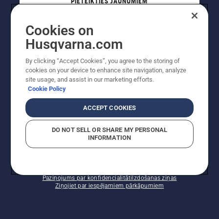
PIETEIKTIES JAUNUMIEM
Cookies on
PROFESIONĀLIS
Husqvarna.com
By clicking “Accept Cookies”, you agree to the storing of
cookies on your device to enhance site navigation, analyze
site usage, and assist in our marketing efforts.
Cookie Policy
ACCEPT COOKIES
DO NOT SELL OR SHARE MY PERSONAL
INFORMATION
Autortiesības — 2022 Husqvarna AB (publ). Visas
tiesības ir aizsargātas. Norādītās cenas ir ieteicamās
mazumtirdzniecības cenas.
Sīkfailu politika
Lietošanas noteikumi
Paziņojums par konfidencialitāti
Izdošanas ziņas
Ziņojiet par iespējamiem pārkāpumiem