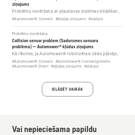
ziņojums
Problēmu novēršana ar pļaušanas sistēmas bloķēšanas
ziņojumu savā Automower® robotizētajā zāles pļāvējā.
#Automower® Connect
#kļūdas ziņojums
#statuss
Uzziniet par biežāk sastopamajiem cēloņiem, piemēram,
gružiem, stāvām nogāzēm un garu zāli.
Problēmu novēršana
Collision sensor problem (Sadursmes sensora
problēma) — Automower® kļūdas ziņojums
Kā rīkoties, ja Automower® robotizētais zāles pļāvējs
parāda kļūdas ziņojumu Collision sensor problem
#Automower® Connect
#Automower® Connect@Home
(Sadursmes sensora problēma)?
#Automower® Direct
#kļūdas ziņojums
#statuss
IELĀDĒT VAIRĀK
Vai nepieciešama papildu