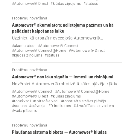
izslēgt brīdinājumu, pārstartēt robotizēto zāles pļāvēju
#Automower® Direct
#kļūdas ziņojums
#statuss
un novērst kļūmi.
Problēmu novēršana
Automower® akumulators: nolietojuma pazīmes un kā
paildzināt kalpošanas laiku
Uzziniet, kā atpazīt novecojoša Automower®
akumulatora pazīmes un kā maksimāli palielināt tā
#akumulators
#Automower® Connect
kalpošanas laiku, izmantojot pareizu uzglabāšanu,
#Automower® Connect@Home
#Automower® Direct
#kļūdas ziņojums
#statuss
tehnisko apkopi un iestatījumus.
Problēmu novēršana
Automower® nav loka signāla — iemesli un risinājumi
Novērsiet Automower® robotizētā zāles pļāvēja kļūdu
“Nav loka signāla”. Ja uzlādes stacijas indikators mirgo
#Automower® Connect
#Automower® Connect@Home
zilā krāsā vai tiek parādīti citi LED indikatori, izmantojiet
#Automower® Direct
#kļūdas ziņojums
#robežvadi un virzošie vadi
#robotizētais zāles pļāvējs
šo ceļvedi, lai noteiktu cēloni un atrastu detalizētus
#statuss
#stāvokļa LED indikators
#Uzstādīšana ar vadiem
risinājumus.
#vada plīsums
Problēmu novēršana
Pļaušanas sistēma bloķēta — Automower® kļūdas