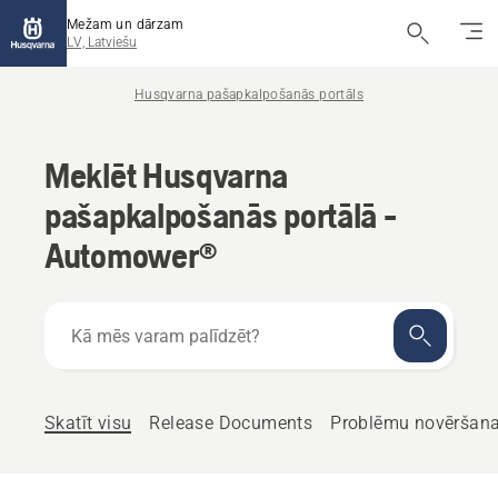
Mežam un dārzam
LV, Latviešu
Husqvarna pašapkalpošanās portāls
Meklēt Husqvarna
pašapkalpošanās portālā -
Automower®
Kā
mēs
varam
palīdzēt?
Skatīt visu
Release Documents
Problēmu novēršan