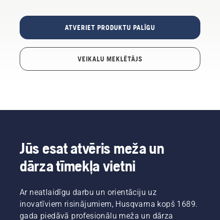
ATVERIET PRODUKTU PALĪGU
VEIKALU MEKLĒTĀJS
Jūs esat atvēris meža un
dārza tīmekļa vietni
Ar neatlaidīgu darbu un orientāciju uz
inovatīviem risinājumiem, Husqvarna kopš 1689.
gada piedāvā profesionālu meža un dārza