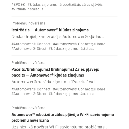
novērst Automower® ar EPOS® bezvadu tehnoloģiju
#EPOS®
#kļūdas ziņojums
#robotizētais zāles pļāvējs
kļūmes.
#virtuāla instalācija
Problēmu novēršana
Iestrēdzis — Automower® kļūdas ziņojums
Noskaidrojiet, kas izraisījis Automower® kļūdas
ziņojumu “Iestrēdzis”, un apgūstiet efektīvus
#Automower® Connect
#Automower® Connect@Home
risinājumus kļūdas novēršanai.
#Automower® Direct
#kļūdas ziņojums
#statuss
Problēmu novēršana
Pacelts/Brīdinājums! Brīdinājums! Zāles pļāvējs
pacelts — Automower® kļūdas ziņojums
Automower® parāda ziņojumu “Pacelts” vai
“Brīdinājums! Vai zāles pļāvējs pacelts?” Uzziniet, kā
#Automower® Connect
#Automower® Connect@Home
izslēgt brīdinājumu, pārstartēt robotizēto zāles pļāvēju
#Automower® Direct
#kļūdas ziņojums
#statuss
un novērst kļūmi.
Problēmu novēršana
Automower® robotizēto zāles pļāvēju Wi-Fi savienojuma
problēmu novēršana
Uzziniet, kā novērst Wi-Fi savienojuma problēmas