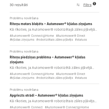
1
30 rezultāti
Filtrs
Problēmu novēršana
Riteņu motors bloķēts – Automower® kļūdas ziņojums
Kā rīkoties, ja Automower® robotizētajā zāles pļāvējā
parādās kļūdas ziņojums “Riteņu motors bloķēts”.
#Automower® Connect@Home
#Automower® Direct
#kļūdas ziņojums
#robotizētais zāles pļāvējs
#statuss
Problēmu novēršana
Riteņu piedziņas problēma – Automower® kļūdas
ziņojums
Kā rīkoties, ja Automower® robotizētā zāles pļāvējā
parādās kļūdas ziņojums Riteņu piedziņas problēma
#Automower® Connect@Home
#Automower® Direct
#kļūdas ziņojums
#robotizētais zāles pļāvējs
#statuss
Problēmu novēršana
Apgriezts otrādi – Automower® kļūdas ziņojums
Kā rīkoties, ja Automower® robotizētais zāles pļāvējs
parāda kļūdas ziņojumu “Apgriezts otrādi”?
#Automower® Connect
#Automower® Connect@Home