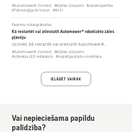
Automower® robotizētajā zāles pļāvējā. Vienkāršas
#Automower® Connect
#kļūdas ziņojums
#savienojamība
darbības, lai atjaunotu savienojamību un uzturētu zāles
#Tehnoloģija AI Vision
#Wi-Fi
pļāvēju tiešsaistē.
Padomu rokasgrāmatas
Kā restartēt vai atiestatīt Automower® robotizēto zāles
pļāvēju
Uzziniet, kā restartēt vai atiestatīt Automower®
robotizēto zāles pļāvēju, atjaunot rūpnīcas iestatījumus
#Automower® Connect
#kļūdas ziņojums
un manuāli notīrīt kļūdas, kad lietotnē parādās ziņojums
#stāvokļa LED indikators
#vispārīga kļūdu novēršana
“nepieciešama manuāla darbība”.
IELĀDĒT VAIRĀK
Vai nepieciešama papildu
palīdzība?