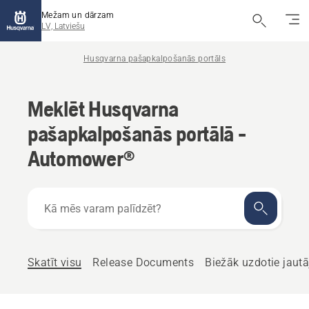
Mežam un dārzam
LV, Latviešu
Husqvarna pašapkalpošanās portāls
Meklēt Husqvarna
pašapkalpošanās portālā -
Automower®
Kā
mēs
varam
palīdzēt?
Skatīt visu
Release Documents
Biežāk uzdotie jaut