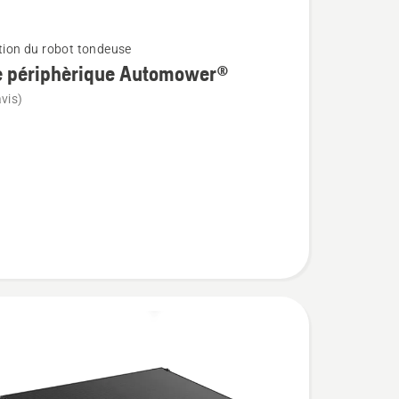
ation du robot tondeuse
e périphèrique Automower®
vis)
ique
wer®