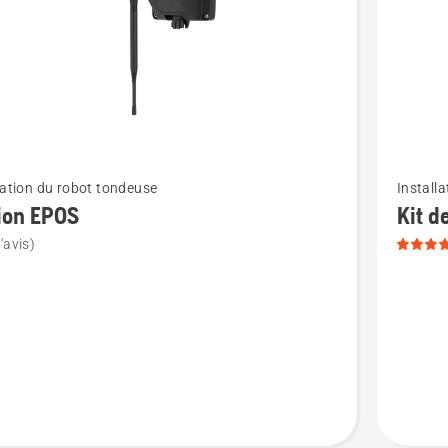
sur
5
Voir
lation du robot tondeuse
Install
plus
ion EPOS
Kit d
de
'avis)
détails
sur
Kit
de
fixation
EPOS™,
note