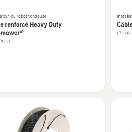
Voir
lation du robot tondeuse
Install
plus
e renforcé Heavy Duty
Câbl
de
omower®
(Pas d'a
détails
'avis)
sur
Câble
é
périphèr
Automo
ower®