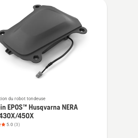
ation du robot tondeuse
-in EPOS™ Husqvarna NERA
430X/450X
5.0
(3)