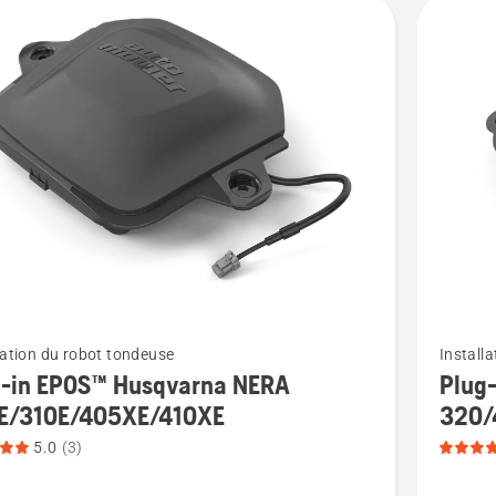
its
Voir
lation du robot tondeuse
Install
plus
g-in EPOS™ Husqvarna NERA
Plug
de
E/310E/405XE/410XE
320/
détails
5.0
(3)
sur