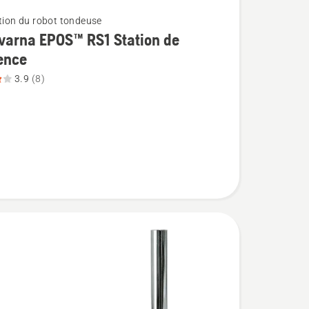
ation du robot tondeuse
varna EPOS™ RS1 Station de
ence
3.9
(8)
na
e,