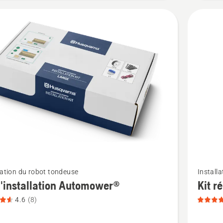
du
produit
4.5
sur
5
Voir
lation du robot tondeuse
Install
plus
d'installation Automower®
Kit r
de
4.6
(8)
détails
sur