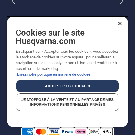
Cookies sur le site
Husqvarna.com
En cliquant sur « Accepter tous les cookies », vous acceptez
le stockage de cookies sur votre appareil pour améliorer la
© Husqvarna AB (publ). Tous droits réservés. Les prix
navigation sur le site, analyser son utilisation et contribuer à
indiqués sont des prix de vente conseillés. Photos non
nos efforts de marketing.
contractuelles. Tous les prix indiqués sont des prix de
Lisez notre politique en matière de cookies
vente recommandés (TVA incluse), sauf si le produit est
disponible pour un achat direct.
ACCEPTER LES COOKIES
Conditions générales de vente
Politique de retour
Mentions légales
Politique relative aux cookies
JE M’OPPOSE À LA VENTE ET AU PARTAGE DE MES
Conditions d'utilisation
Avis de confidentialité
INFORMATIONS PERSONNELLES PRIVÉES
Égalité hommes femmes
Signalement de violations présumées