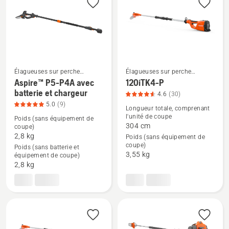
produit
5
sur
5
Élagueuses sur perche
Élagueuses sur perche
électriques et sur batterie
électriques et sur batterie
Aspire™ P5-P4A avec
120iTK4-P
batterie et chargeur
Voir
Voir
4.6
(30)
5.0
(9)
plus
plus
Longueur totale, comprenant
l'unité de coupe
de
de
Poids (sans équipement de
304 cm
coupe)
détails
détails
2,8 kg
Poids (sans équipement de
sur
sur
coupe)
Poids (sans batterie et
3,55 kg
Aspire™
120iTK4-
équipement de coupe)
2,8 kg
P5-
P,
P4A
note
avec
du
batterie
produit
et
4.6