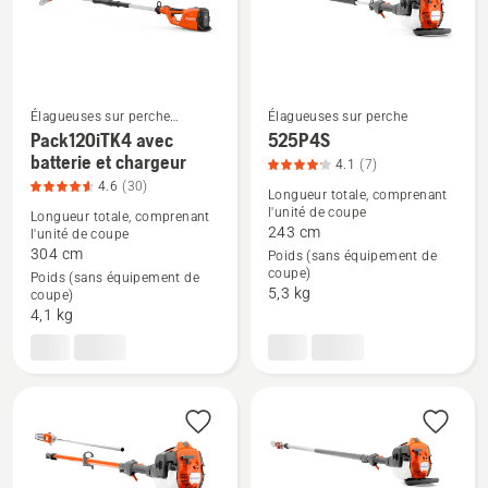
chargeur,
sur
note
5
du
produit
5
Élagueuses sur perche
Élagueuses sur perche
sur
électriques et sur batterie
Pack120iTK4 avec
525P4S
5
batterie et chargeur
Voir
Voir
4.1
(7)
4.6
(30)
plus
plus
Longueur totale, comprenant
l'unité de coupe
de
de
Longueur totale, comprenant
243 cm
l'unité de coupe
détails
détails
304 cm
Poids (sans équipement de
sur
sur
coupe)
Poids (sans équipement de
5,3 kg
Pack120iTK4
525P4S,
coupe)
4,1 kg
avec
note
batterie
du
et
produit
chargeur,
4.1
note
sur
du
5
produit