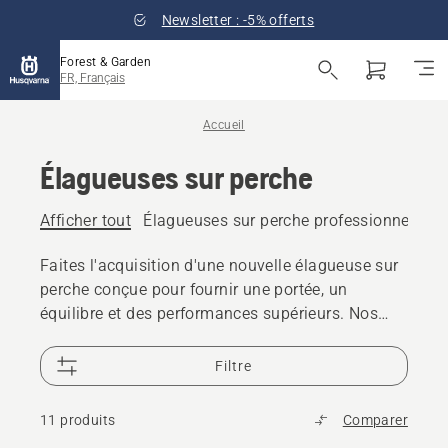
Newsletter : -5% offerts
Forest & Garden
FR, Français
Accueil
Élagueuses sur perche
Afficher tout
Élagueuses sur perche professionnelles
Faites l'acquisition d'une nouvelle élagueuse sur
perche conçue pour fournir une portée, un
équilibre et des performances supérieurs. Nos
élagueuses sur perche sont conçues pour vous
aider à travailler efficacement et à obtenir
Filtre
d'excellents résultats. Nous proposons une
gamme d'élagueuses sur perche thermique et à
11 produits
Comparer
batterie pour un usage résidentiel et