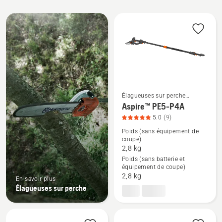
professionnel.
Tous
les
produits
Élagueuses sur perche
électriques et sur batterie
Aspire™ PE5-P4A
Voir
5.0
(9)
plus
Poids (sans équipement de
de
coupe)
détails
2,8 kg
Poids (sans batterie et
sur
équipement de coupe)
Aspire™
2,8 kg
En savoir plus
PE5-
Élagueuses sur perche
P4A,
note
du