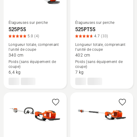
4.6
sur
5
Élagueuses sur perche
Élagueuses sur perche
525P5S
525PT5S
Voir
Voir
5.0
(4)
4.7
(33)
plus
plus
Longueur totale, comprenant
Longueur totale, comprenant
de
de
l'unité de coupe
l'unité de coupe
détails
détails
340 cm
402 cm
Poids (sans équipement de
Poids (sans équipement de
sur
sur
coupe)
coupe)
525P5S,
525PT5S,
6,4 kg
7 kg
note
note
du
du
produit
produit
5
4.7
sur
sur
5
5