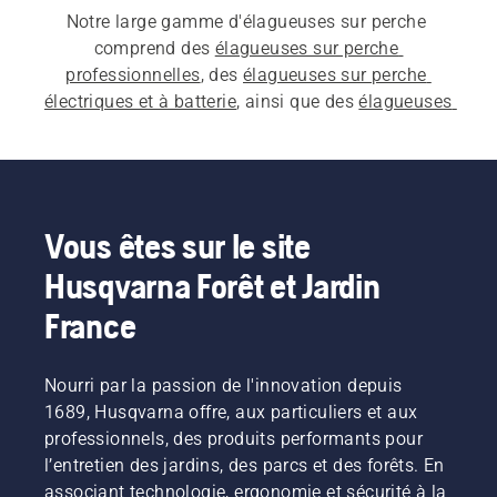
Notre large gamme d'élagueuses sur perche 
comprend des 
élagueuses sur perche 
professionnelles
, des 
élagueuses sur perche 
électriques et à batterie
, ainsi que des 
élagueuses 
sur perche thermique
. Quelle que soit l'élagueuse 
sur perche que vous choisissez, elle est conçue 
pour vous aider à travailler facilement et vous 
offrir d'excellents résultats dans toutes les 
situations.
Vous êtes sur le site
Husqvarna Forêt et Jardin
France
Nourri par la passion de l'innovation depuis
1689, Husqvarna offre, aux particuliers et aux
professionnels, des produits performants pour
l’entretien des jardins, des parcs et des forêts. En
associant technologie, ergonomie et sécurité à la