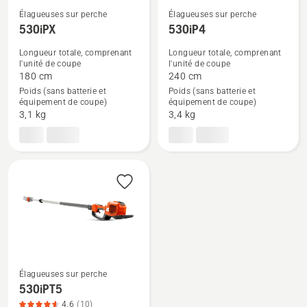
Élagueuses sur perche
Élagueuses sur perche
530iPX
530iP4
Voir
Voir
plus
plus
Longueur totale, comprenant
Longueur totale, comprenant
l'unité de coupe
l'unité de coupe
de
de
180 cm
240 cm
détails
détails
Poids (sans batterie et
Poids (sans batterie et
sur
sur
équipement de coupe)
équipement de coupe)
530iPX
530iP4
3,1 kg
3,4 kg
Élagueuses sur perche
530iPT5
Voir
4.6
(10)