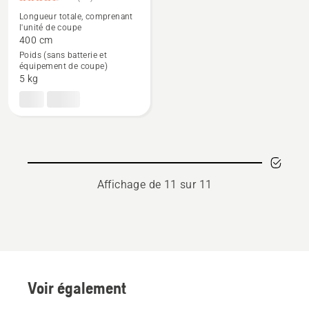
plus
Longueur totale, comprenant
de
l'unité de coupe
détails
400 cm
Poids (sans batterie et
sur
équipement de coupe)
530iPT5,
5 kg
note
du
produit
4.6
sur
5
Affichage de 11 sur 11
Voir également