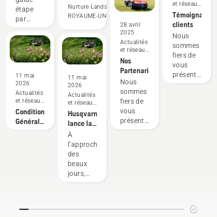
à deux
et réseaux
particuliers
Nurture Landscapes
étape
sociaux
Témoignages
temps
et
ROYAUME-UNI
par
clients
28 avril
utilisateurs
et sont
étape
2025
fiers de
Nous
facile à
plus
Actualités
leurs
sommes
utiliser
et réseaux
performantes
robots
fiers de
pour
sociaux
Nos
dans
de tonte
vous
trouver
Partenariats
bien
Husqvarna
présenter
11 mai
la
11 mai
Nous
2026
peuvent
nos
des
2026
solution
sommes
Actualités
participer
témoignages
Actualités
idéale
domaines.
fiers de
et réseaux
et réseaux
à
clients
pour
Elles
sociaux
vous
sociaux
Conditions
Husqvarna
l’aventure
votre
nous
présenter
Générales
lance la
! Nous
tronçonneuse
nos
de
permettent
deuxième
sommes
À
Husqvarna.
nouveaux
Participation
édition
convaincus
de
l’approche
partenariats
Concours
de son
qu’Husqvarna
des
gagner
"Le
concours
Le Club
beaux
du
Jardin de
national
sera un
jours,
temps
l’Année
“Le
grand
Husqvarna
2026"
et de
Jardin de
succès
annonce
par
l’Année” :
et nous
l'argent,
le retour
Husqvarna
à la
comptons
de son
tout en