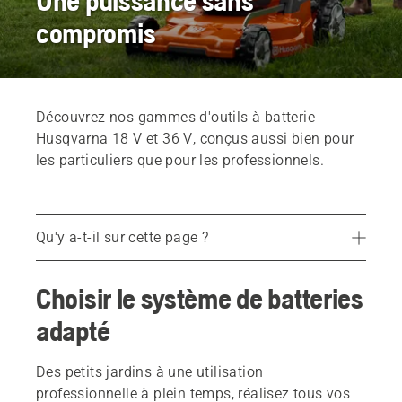
Une puissance sans
compromis
Découvrez nos gammes d'outils à batterie
Husqvarna 18 V et 36 V, conçus aussi bien pour
les particuliers que pour les professionnels.
Qu'y a-t-il sur cette page ?
Choisir le système de batteries adapté
Choisir le système de batteries
Porté par une flexibilité exceptionnelle. Système à batterie unique. Plus de 100 produits.
adapté
Une batterie fiable<br>
Produit à batterie : est-ce le bon choix ?
Des petits jardins à une utilisation
professionnelle à plein temps, réalisez tous vos
Batterie Husqvarna BLi-X 36 V - Gamme de produits