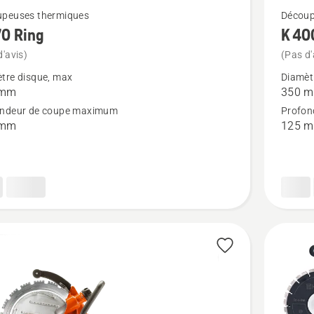
Voir
peuses thermiques
Découpe
70 Ring
K 40
plus
de
d'avis)
(Pas d'
détails
tre disque, max
Diamèt
 mm
350 
sur
ondeur de coupe maximum
Profon
K 4000
 mm
125 