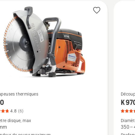
Voir
peuses thermiques
Découp
70
K 97
plus
de
4.8
(6)
détails
tre disque, max
Diamèt
 mm
350 –
sur