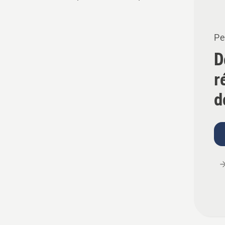
les
produ
Pe
D
r
d