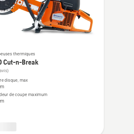
euses thermiques
0 Cut-n-Break
avis)
re disque, max
mm
deur de coupe maximum
mm