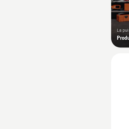
La pui
Produ