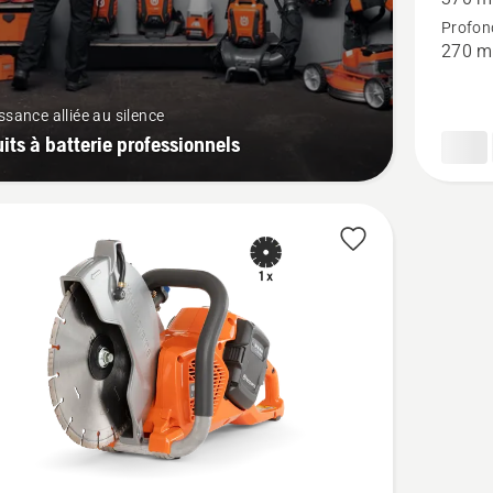
sur
Profon
K 7000
270 
Ring
ssance alliée au silence
its à batterie professionnels