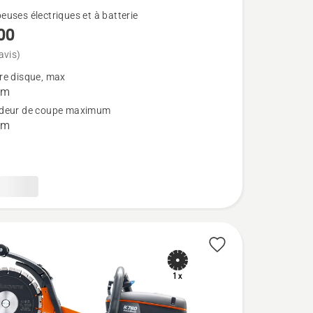
uses électriques et à batterie
00
avis)
re disque, max
mm
deur de coupe maximum
mm