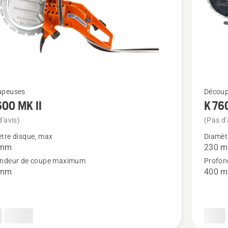
Voir
upeuses
Découp
600 MK II
K 76
plus
de
d'avis)
(Pas d'
détails
tre disque, max
Diamèt
 mm
230 
sur
ondeur de coupe maximum
Profon
 MK
K 760
 mm
400 
Cut-
n-
Break