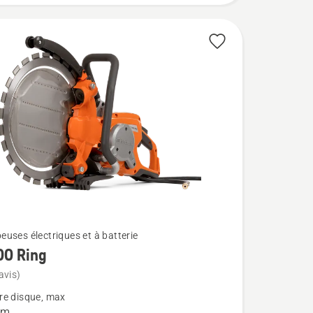
uses électriques et à batterie
00 Ring
avis)
re disque, max
mm