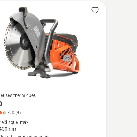
euses thermiques
0
4.3
(4)
re disque, max
 400 mm