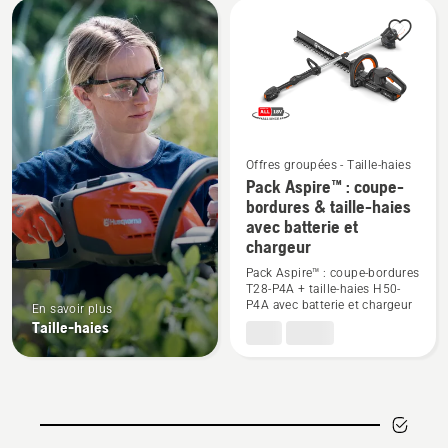
Tous
les
produits
Offres groupées - Taille-haies
Pack Aspire™ : coupe-
Voir
bordures & taille-haies
plus
avec batterie et
de
chargeur
détails
Pack Aspire™ : coupe-bordures
sur
T28-P4A + taille-haies H50-
P4A avec batterie et chargeur
Pack
En savoir plus
Taille-haies
Aspire™
:
coupe-
bordures
&