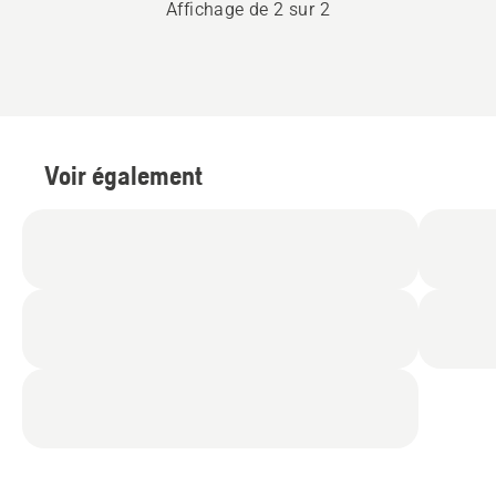
taille-
Affichage de 2 sur 2
haies
avec
batterie
et
chargeur
Voir également