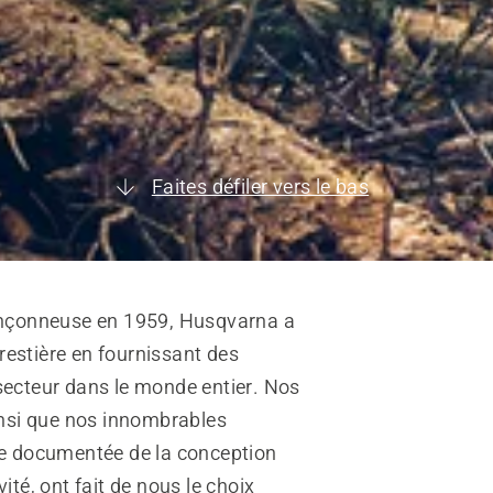
Faites défiler vers le bas
onçonneuse en 1959, Husqvarna a
orestière en fournissant des
ecteur dans le monde entier. Nos
insi que nos innombrables
he documentée de la conception
vité, ont fait de nous le choix