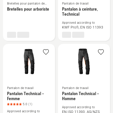
Voir
Voir
Bretelles pour pantalon de
Pantalon de travail
travail
Bretelles pour arboriste
Pantalon à ceinture,
plus
plus
Technical
de
de
détails
détails
Approved according to
sur
sur
KWF Profi, EN ISO 11393
Bretelles
Pantalon
pour
à
arboriste
ceinture,
Technical
Pantalon de travail
Pantalon de travail
Voir
Voir
Pantalon Technical -
Pantalon Technical -
plus
plus
Femme
Homme
de
de
5.0
(1)
Approved according to
détails
détails
Approved according to
EN ISO 11393, AS/NZS