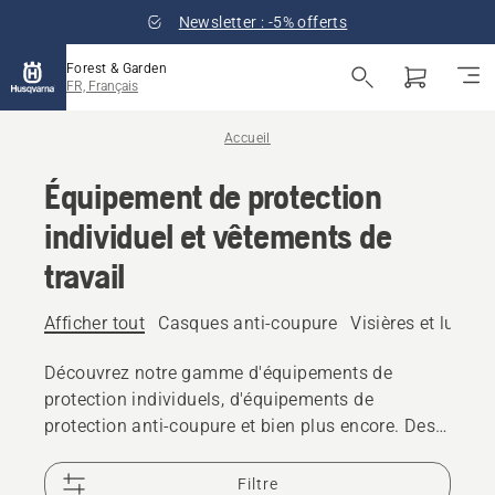
Newsletter : -5% offerts
Forest & Garden
FR, Français
Accueil
Équipement de protection
individuel et vêtements de
travail
Afficher tout
Casques anti-coupure
Visières et lunett
Découvrez notre gamme d'équipements de
protection individuels, d'équipements de
protection anti-coupure et bien plus encore. Des
solutions fiables et de haute qualité qui vous
permettent de relever tous les défis.
Filtre