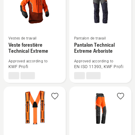
Viz
Extreme
Voir
Voir
Vestes de travail
Pantalon de travail
Veste forestière
Pantalon Technical
plus
plus
Technical Extreme
Extreme Arboriste
de
de
détails
détails
Approved according to
Approved according to
sur
sur
KWF Profi
EN ISO 11393, KWF Profi
Veste
Pantalon
forestière
Technical
Technical
Extreme
Extreme
Arboriste