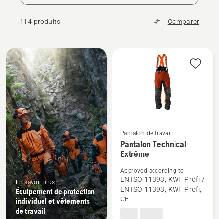
114 produits
Comparer
Tous
les
produits
Pantalon de travail
Voir
Pantalon Technical
Extrême
plus
de
Approved according to
détails
EN ISO 11393, KWF Profi /
En savoir plus
sur
EN ISO 11393, KWF Profi,
Équipement de protection
CE
Pantalon
individuel et vêtements
de travail
Technical