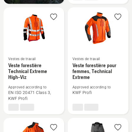
Extrême
Vestes de travail
Vestes de travail
Voir
Voir
Veste forestière
Veste forestière pour
Technical Extreme
femmes, Technical
plus
plus
High-Viz
Extreme
de
de
détails
détails
Approved according to
Approved according to
sur
sur
EN ISO 20471 Class 3,
KWF Profi
KWF Profi
Veste
Veste
forestière
forestière
Technical
pour
Extreme
femmes,
High-
Technical