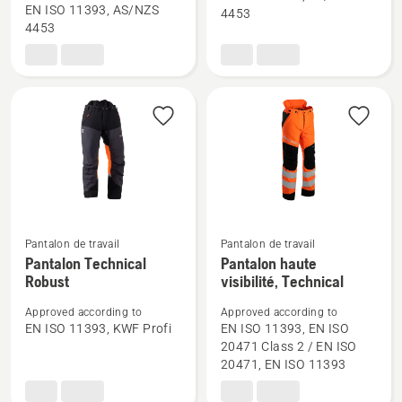
sur
sur
EN ISO 11393, AS/NZS
4453
4453
Pantalon
Pantalon
Technical
Technical
-
-
Femme,
Homme
note
du
produit
5
sur
5
Pantalon de travail
Pantalon de travail
Voir
Voir
Pantalon Technical
Pantalon haute
Robust
visibilité, Technical
plus
plus
de
de
Approved according to
Approved according to
détails
détails
EN ISO 11393, KWF Profi
EN ISO 11393, EN ISO
sur
sur
20471 Class 2 / EN ISO
20471, EN ISO 11393
Pantalon
Pantalon
Technical
haute