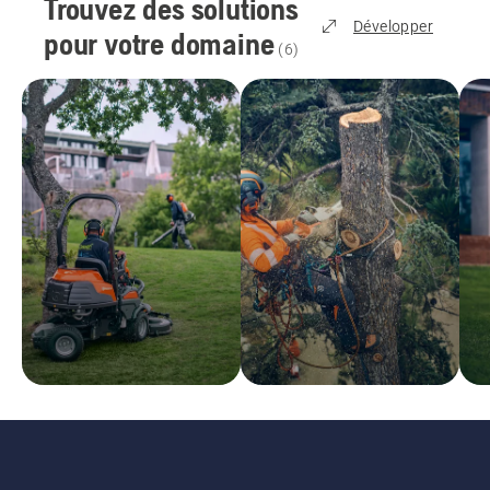
Trouvez des solutions
Développer
pour votre domaine
(
6
)