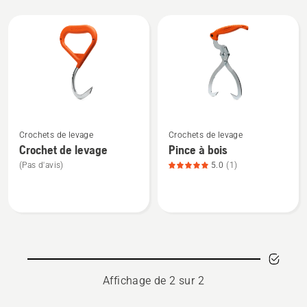
Tous
les
produits
Voir
Voir
Crochets de levage
Crochets de levage
plus
plus
Crochet de levage
Pince à bois
de
de
(Pas d'avis)
5.0
(1)
détails
détails
sur
sur
Crochet
Pince
de
à
levage
bois,
note
du
Affichage de 2 sur 2
produit
5