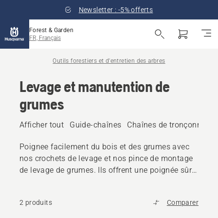
Newsletter : -5% offerts
Forest & Garden
FR, Français
Outils forestiers et d'entretien des arbres
Levage et manutention de
grumes
Afficher tout
Guide-chaînes
Chaînes de tronçonneus
Poignee facilement du bois et des grumes avec
nos crochets de levage et nos pince de montage
de levage de grumes. Ils offrent une poignée sûre
et une meilleure commande, et présentent un
design ergonomique.
2 produits
Comparer