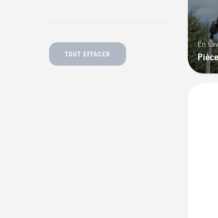
En sav
TOUT EFFACER
Pièce