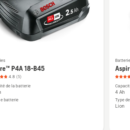
5
Voir
ies
Batteri
plus
ire™ P4A 18-B45
Aspi
de
4.8
(5)
détails
té de la batterie
Capacité
sur
h
4 Ah
™
Aspire™
e batterie
Type de
Lion
P4A
18-
B72,