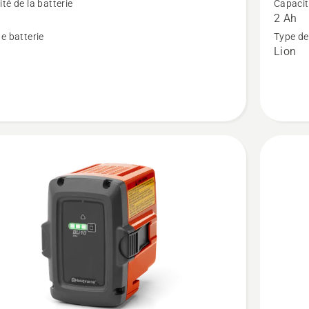
té de la batterie
Capacité
sur
2 Ah
e
Batterie
e batterie
Type de
Lion
40-
B70,
note
du
produit
4.4
sur
5