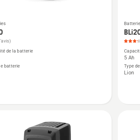
Voir
ies
Batteri
plus
0
BLi2
de
'avis)
détails
té de la batterie
Capacité
sur
5 Ah
BLi200X
e batterie
Type de
Lion
note
du
produit
3.2
sur
5