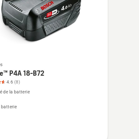
es
re™ P4A 18-B72
4.6
(8)
 de la batterie
 batterie