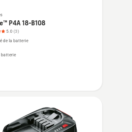
es
re™ P4A 18-B108
5.0
(3)
 de la batterie
 batterie