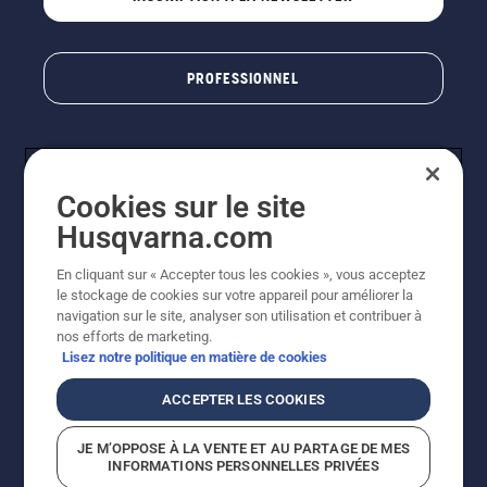
PROFESSIONNEL
Cookies sur le site
Husqvarna.com
En cliquant sur « Accepter tous les cookies », vous acceptez
le stockage de cookies sur votre appareil pour améliorer la
© Husqvarna AB (publ). Tous droits réservés. Les prix
navigation sur le site, analyser son utilisation et contribuer à
indiqués sont des prix de vente conseillés. Photos non
nos efforts de marketing.
contractuelles. Tous les prix indiqués sont des prix de
Lisez notre politique en matière de cookies
vente recommandés (TVA incluse), sauf si le produit est
disponible pour un achat direct.
ACCEPTER LES COOKIES
Conditions générales de vente
Politique de retour
Mentions légales
Politique relative aux cookies
JE M’OPPOSE À LA VENTE ET AU PARTAGE DE MES
Conditions d'utilisation
Avis de confidentialité
INFORMATIONS PERSONNELLES PRIVÉES
Égalité hommes femmes
Signalement de violations présumées