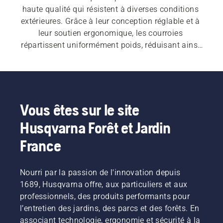
haute qualité qui résistent à diverses conditions 
extérieures. Grâce à leur conception réglable et à 
leur soutien ergonomique, les courroies 
répartissent uniformément poids, réduisant ainsi 
les contraintes sur le corps. Nous proposons 
également plusieurs outil courroies et 
accessoires pour les travaux de jardinage.
Vous êtes sur le site
Husqvarna Forêt et Jardin
France
Nourri par la passion de l'innovation depuis
1689, Husqvarna offre, aux particuliers et aux
professionnels, des produits performants pour
l’entretien des jardins, des parcs et des forêts. En
associant technologie, ergonomie et sécurité à la