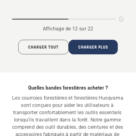
pour
crayon
coins,
avec
note
dérouleur
du
Affichage de 12 sur 22
produit
5
sur
CHARGER TOUT
CHARGER PLUS
5
Quelles bandes forestières acheter ?
Les courroies forestières et forestières Husqvarna 
sont conçues pour aider les utilisateurs à 
transporter confortablement les outils essentiels 
lorsqu'ils travaillent dans la forêt. Notre gamme 
comprend des outil durables, des ceintures et des 
accessoires fabriqués à partir de matériaux de 