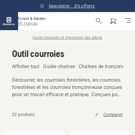
Newsletter : -5% offerts
Forest & Garden
FR, Français
Outils forestiers et d'entretien des arbres
Outil courroies
Afficher tout
Guide-chaînes
Chaînes de tronçonneus
Découvrez les courroies forestières, les courroies
forestières et les courroies tronçonneuse conçues
pour un travail efficace et pratique. Conçues pour
la durabilité et le confort, ces ceintures
permettent de garder les outils à portée de main
22 produits
Comparer
pendant les travaux forestiers et de jardinage.
Tous