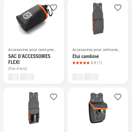
outils
du
produit
5
sur
5
Voir
Voir
Accessoires pour ceintures
Accessoires pour ceintures
plus
plus
porte-outils
porte-outils
SAC D'ACCESSOIRES
Etui combiné
de
de
FLEXI
5.0
(1)
détails
détails
(Pas d'avis)
sur
sur
SAC
Etui
D'ACCESSOIRES
combiné,
FLEXI
note
du
produit
5
sur
5