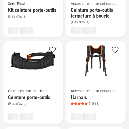
Série Flexi
Accessoires pour ceintures
plus
plus
porte-outils
Kit ceinture porte-outils
Ceinture porte-outils
de
de
fermeture à boucle
(Pas d'avis)
détails
détails
(Pas d'avis)
sur
sur
Kit
Ceinture
ceinture
porte-
porte-
outils
outils
fermeture
à
boucle
Voir
Voir
Ceintures porte-outils et
Accessoires pour ceintures
plus
plus
accessoires
porte-outils
Ceinture porte-outils
Harnais
de
de
(Pas d'avis)
5.0
(1)
détails
détails
sur
sur
Ceinture
Harnais,
porte-
note