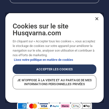
Cookies sur le site
Husqvarna.com
En cliquant sur « Accepter tous les cookies », vous acceptez
le stockage de cookies sur votre appareil pour améliorer la
© Husqvarna AB (publ). Tous droits réservés. Les prix
navigation sur le site, analyser son utilisation et contribuer à
indiqués sont des prix de vente conseillés. Photos non
nos efforts de marketing.
contractuelles. Tous les prix indiqués sont des prix de
Lisez notre politique en matière de cookies
vente recommandés (TVA incluse), sauf si le produit est
disponible pour un achat direct.
ACCEPTER LES COOKIES
Conditions générales de vente
Politique de retour
Mentions légales
Politique relative aux cookies
JE M’OPPOSE À LA VENTE ET AU PARTAGE DE MES
Conditions d'utilisation
Avis de confidentialité
INFORMATIONS PERSONNELLES PRIVÉES
Égalité hommes femmes
Signalement de violations présumées