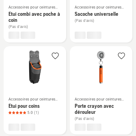
Voir
Voir
Accessoires pour ceintures
Accessoires pour ceintures
plus
plus
porte-outils
porte-outils
Etui combi avec poche à
Sacoche universelle
de
de
coin
(Pas d'avis)
détails
détails
(Pas d'avis)
sur
sur
Etui
Sacoche
combi
universelle
avec
poche
à
coin
Voir
Voir
Accessoires pour ceintures
Accessoires pour ceintures
plus
plus
porte-outils
porte-outils
Etui pour coins
Porte crayon avec
de
de
dérouleur
5.0
(1)
détails
détails
(Pas d'avis)
sur
sur
Etui
Porte