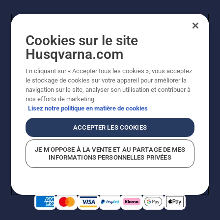
Cookies sur le site
Husqvarna.com
En cliquant sur « Accepter tous les cookies », vous acceptez
le stockage de cookies sur votre appareil pour améliorer la
© Husqvarna AB (publ). Tous droits réservés. Les prix
navigation sur le site, analyser son utilisation et contribuer à
indiqués sont des prix de vente conseillés. Photos non
nos efforts de marketing.
contractuelles. Tous les prix indiqués sont des prix de
Lisez notre politique en matière de cookies
vente recommandés (TVA incluse), sauf si le produit est
disponible pour un achat direct.
ACCEPTER LES COOKIES
Conditions générales de vente
Politique de retour
Mentions légales
Politique relative aux cookies
JE M’OPPOSE À LA VENTE ET AU PARTAGE DE MES
Conditions d'utilisation
Avis de confidentialité
INFORMATIONS PERSONNELLES PRIVÉES
Égalité hommes femmes
Signalement de violations présumées