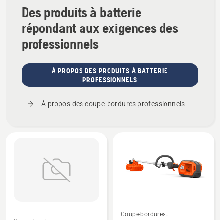
4.8
Des produits à batterie
sur
5
répondant aux exigences des
professionnels
À PROPOS DES PRODUITS À BATTERIE
PROFESSIONNELS
À propos des coupe-bordures professionnels
Coupe-bordures
Voir
Voir