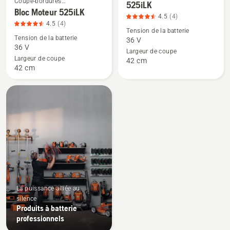
Coupe-bordures
professionnels
525iLK
professionnels
plus
plus
Bloc Moteur 525iLK
4.5
(4)
de
de
4.5
(4)
Tension de la batterie
détails
détails
Tension de la batterie
36 V
36 V
sur
sur
Largeur de coupe
Largeur de coupe
Bloc
525iLK,
42 cm
42 cm
Moteur
note
525iLK,
du
note
produit
du
4.5
produit
sur
4.5
5
sur
5
La puissance alliée au
silence
Produits à batterie
professionnels