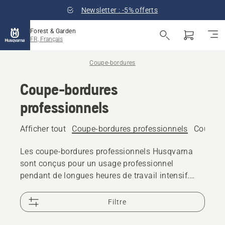
Newsletter : -5% offerts
Forest & Garden
FR, Français
Coupe-bordures
Coupe-bordures
professionnels
Afficher tout
Coupe-bordures professionnels
Coupe-bo
Les coupe-bordures professionnels Husqvarna
sont conçus pour un usage professionnel
pendant de longues heures de travail intensif.
Ces coupe-bordures sont extrêmement efficaces,
fiables, puissants, bien équilibrés et faciles à
Filtre
manipuler pour une garantir une disponibilité
maximale.