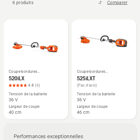
6 produits
Comparer
Tous
les
produits
Coupe-bordures
Coupe-bordures
Voir
Voir
professionnels
professionnels
520iLX
525iLXT
plus
plus
4.8
(6)
(Pas d'avis)
de
de
Tension de la batterie
Tension de la batterie
détails
détails
36 V
36 V
sur
sur
Largeur de coupe
Largeur de coupe
520iLX,
525iLXT
40 cm
46 cm
note
du
produit
Performances exceptionnelles