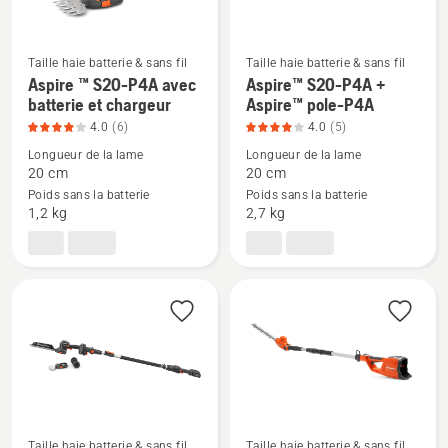
du
5
produit
Taille haie batterie & sans fil
Taille haie batterie & sans fil
4.7
Aspire ™ S20-P4A avec
Aspire™ S20-P4A +
Voir
Voir
sur
batterie et chargeur
Aspire™ pole-P4A
plus
plus
5
4.0
(6)
4.0
(5)
de
de
Longueur de la lame
Longueur de la lame
détails
détails
20 cm
20 cm
sur
sur
Poids sans la batterie
Poids sans la batterie
Aspire
Aspire™
1,2 kg
2,7 kg
™
S20-
S20-
P4A
P4A
+
avec
Aspire™
batterie
pole-
et
P4A,
chargeur,
note
note
du
du
produit
Taille haie batterie & sans fil
Taille haie batterie & sans fil