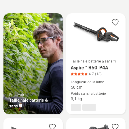
Tous
les
produits
Taille haie batterie & sans fil
Voir
Aspire™ H50-P4A
plus
4.7
(18)
de
Longueur de la lame
détails
50 cm
Poids sans la batterie
sur
En savoir plus
3,1 kg
Taille haie batterie &
Aspire™
sans fil
H50-
P4A,
note