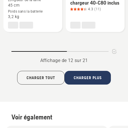
Longueur de la lame
chargeur 40-C80 inclus
détails
détails
45 cm
sur
sur
4.3
(11)
Poids sans la batterie
215iHD45
Pack
3,2 kg
avec
à
batterie
batterie
et
:
chargeur,
coupe-
note
bordure
du
215iL/taille-
Affichage de 12 sur 21
produit
haie
4.7
215iHD45
sur
+
CHARGER TOUT
CHARGER PLUS
5
batterie
40-
B70
et
chargeur
Voir également
40-
C80