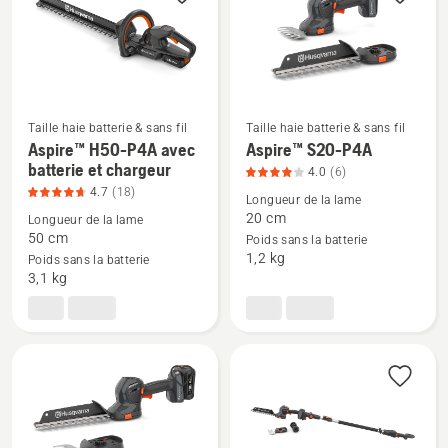
du
produit
4.7
sur
5
Taille haie batterie & sans fil
Taille haie batterie & sans fil
Aspire™ H50-P4A avec
Aspire™ S20-P4A
Voir
Voir
batterie et chargeur
4.0
(6)
plus
plus
4.7
(18)
Longueur de la lame
de
de
20 cm
Longueur de la lame
détails
détails
50 cm
Poids sans la batterie
sur
sur
1,2 kg
Poids sans la batterie
Aspire™
Aspire™
3,1 kg
H50-
S20-
P4A
P4A,
avec
note
batterie
du
et
produit
chargeur,
4
note
sur