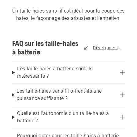
Un taille-haies sans fil est idéal pour la coupe des 
haies, le façonnage des arbustes et l'entretien 
des buissons dans la plupart des jardins. Pour un 
usage domestique courant et un entretien régulier 
des haies, les taille-haies à batterie constituent 
FAQ sur les taille-haies
une solution pratique et facile d'utilisation. Par 
Développer tout
à batterie
rapport aux alternatives à essence, ils s'avèrent 
plus silencieux et légers et nécessitent moins 
Les taille-haies à batterie sont-ils
d'entretien.
intéressants ?
Ils conviennent pour :
Les taille-haies sans fil offrent-ils une
puissance suffisante ?
Petits et grands jardins
Quelle est l'autonomie d'un taille-haies à
batterie ?
Coupe et taille régulières des haies
Pourquoi opter pour les taille-haies à batterie