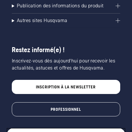
Publication des informations du produit
Principales caractéristiques à 
Autres sites Husqvarna
prendre en compte
Restez informé(e) !
Puissance et autonomie de la batterie – 
permettent d'effectuer des travaux de taille de 
Inscrivez-vous dès aujourd'hui pour recevoir les
haies plus longs et plus exigeants
actualités, astuces et offres de Husqvarna.
Longueur de lame, écartement des dents et 
capacité de coupe – influencent l'efficacité et 
INSCRIPTION À LA NEWSLETTER
l'épaisseur de branche maximale pouvant être 
coupée
PROFESSIONNEL
Poids et ergonomie – améliorent le confort en 
cas d'utilisation prolongée