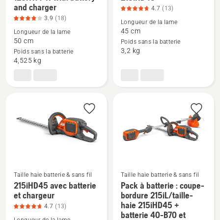
Voir
Voir
chargeur,
and charger
4.7
(13)
plus
plus
note
3.9
(18)
Longueur de la lame
de
de
du
45 cm
Longueur de la lame
détails
détails
produit
50 cm
Poids sans la batterie
sur
sur
4
3,2 kg
Poids sans la batterie
120iTK4-
215iHD45,
4,525 kg
sur
H
note
5
with
du
battery
produit
and
4.7
charger,
sur
note
5
du
produit
3.9
Taille haie batterie & sans fil
Taille haie batterie & sans fil
sur
215iHD45 avec batterie
Pack à batterie : coupe-
Voir
Voir
5
et chargeur
bordure 215iL/taille-
plus
plus
haie 215iHD45 +
4.7
(13)
de
de
batterie 40-B70 et