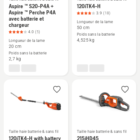
produit
4
Aspire ™ S20-P4A +
120iTK4-H
4
sur
Aspire ™ Perche P4A
3.9
(18)
Voir
Voir
sur
5
avec batterie et
plus
plus
Longueur de la lame
5
chargeur
50 cm
de
de
4.0
(5)
Poids sans la batterie
détails
détails
4,525 kg
Longueur de la lame
sur
sur
20 cm
Aspire
120iTK4-
Poids sans la batterie
2,7 kg
™
H,
S20-
note
P4A
du
+
produit
Aspire
3.9
™
sur
Perche
5
P4A
avec
batterie
Taille haie batterie & sans fil
Taille haie batterie & sans fil
et
120iTK4-H with battery
215iHD45