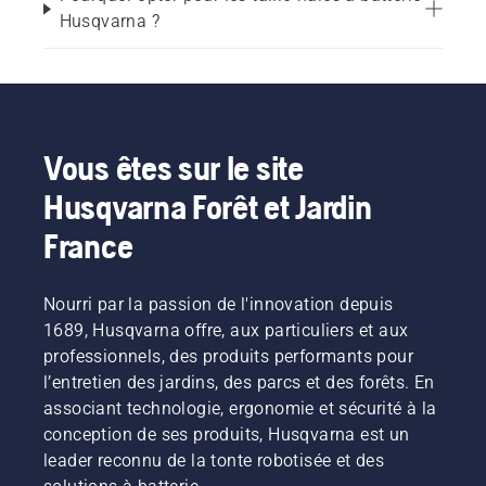
Zones résidentielles exigeant un faible niveau 
Husqvarna ?
sonore
Façonnage des arbustes et entretien des 
buissons
Vous êtes sur le site
Haies denses et à croissance rapide
Husqvarna Forêt et Jardin
Pourquoi opter pour un taille-
France
haies à batterie ?
Nourri par la passion de l'innovation depuis
1689, Husqvarna offre, aux particuliers et aux
Pour la plupart des utilisateurs, les taille-haies 
professionnels, des produits performants pour
sans fil offrent un excellent compromis entre 
l’entretien des jardins, des parcs et des forêts. En
performances et facilité d'utilisation.
associant technologie, ergonomie et sécurité à la
conception de ses produits, Husqvarna est un
Les taille-haies sans fil compacts offrent le 
leader reconnu de la tonte robotisée et des
contrôle nécessaire pour la coupe des petites 