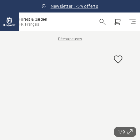
Newsletter : -5% offerts
Forest & Garden
FR, Français
Découpeuses
1/9