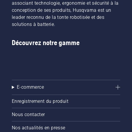
associant technologie, ergonomie et sécurité à la
et réduit
conception de ses produits, Husqvarna est un
la
leader reconnu de la tonte robotisée et des
fatigue
lors de
solutions à batterie.
l'utilisation,
ce qui
vous
Découvrez notre gamme
permet
de
travailler
plus
longtemps
sans
interruption.
E-commerce
Enregistrement du produit
Nous contacter
Nos actualités en presse