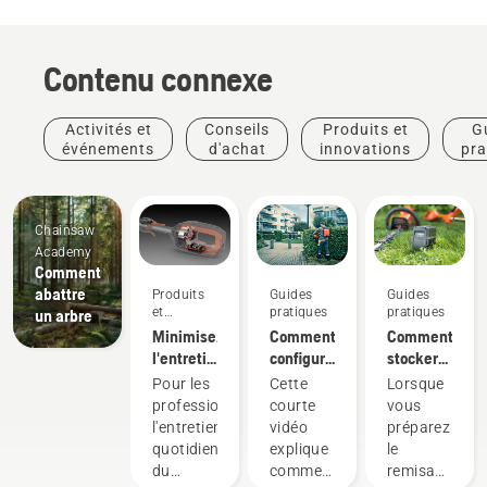
Contenu connexe
Activités et
Conseils
Produits et
G
événements
d'achat
innovations
pra
Chainsaw
Academy
Comment
abattre
Produits
Guides
Guides
et
pratiques
pratiques
un arbre
innovations
Minimisez
Comment
Comment
l'entretien
configurer
stocker
grâce
et
votre
Pour les
Cette
Lorsque
aux
installer
batterie
professionnels,
courte
vous
outils à
correctement
Husqvarna
l'entretien
vidéo
préparez
batterie
la
pendant
quotidien
explique
le
batterie
l'hiver
du
comment
remisage