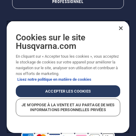
PROFESSIONNEL
Cookies sur le site
Husqvarna.com
En cliquant sur « Accepter tous les cookies », vous acceptez
le stockage de cookies sur votre appareil pour améliorer la
© Husqvarna AB (publ). Tous droits réservés. Les prix
navigation sur le site, analyser son utilisation et contribuer à
indiqués sont des prix de vente conseillés. Photos non
nos efforts de marketing.
contractuelles. Tous les prix indiqués sont des prix de
Lisez notre politique en matière de cookies
vente recommandés (TVA incluse), sauf si le produit est
disponible pour un achat direct.
ACCEPTER LES COOKIES
Conditions générales de vente
Politique de retour
Mentions légales
Politique relative aux cookies
JE M’OPPOSE À LA VENTE ET AU PARTAGE DE MES
Conditions d'utilisation
Avis de confidentialité
INFORMATIONS PERSONNELLES PRIVÉES
Égalité hommes femmes
Signalement de violations présumées