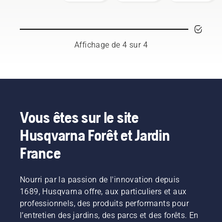
dorsale
moteur
configurer
hivernal
est l'une
et régler
de vos
de ces
la
batteries,
tâches
batterie
il y a
chronophages
dorsale,
plusieurs
Affichage de 4 sur 4
qui
utilisée
éléments
peuvent
conjointement
à
perturber
avec les
prendre
leur
produits
en
travail.
professionnels
compte
Grâce
à
afin de
aux
batterie
prolonger
Vous êtes sur le site
produits
Husqvarna.
leur
Husqvarna Forêt et Jardin
alimentés
Une
durée de
par
batterie
vie.
France
batterie,
dorsale
ce
bien
problème
ajustée
Nourri par la passion de l'innovation depuis
est
garantit
1689, Husqvarna offre, aux particuliers et aux
considérablement
une
réduit.
installation
professionnels, des produits performants pour
plus
l’entretien des jardins, des parcs et des forêts. En
confortable