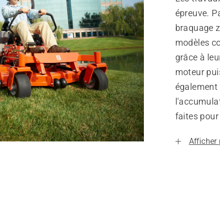
épreuve. P
braquage z
modèles co
grâce à leu
moteur pui
également d
l'accumula
faites pour
Afficher