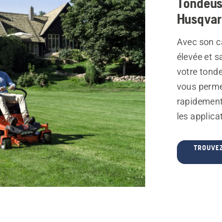
Tondeus
Husqva
Avec son ca
élevée et s
votre tond
vous permet
rapidement
les applica
TROUVEZ