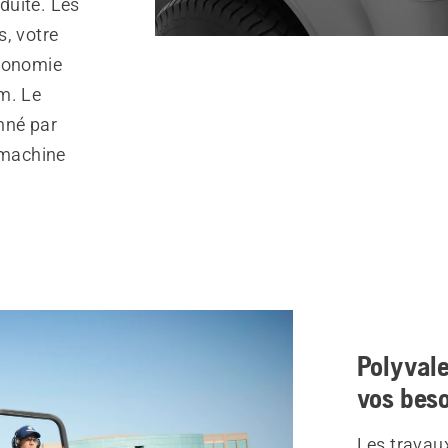
duite. Les
s, votre
rgonomie
m. Le
nné par
 machine
Polyvale
vos bes
Les travau