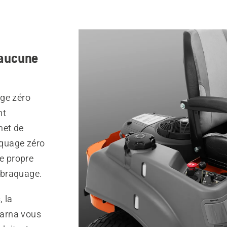
 aucune
age zéro
nt
met de
quage zéro
re propre
 braquage.
, la
varna vous