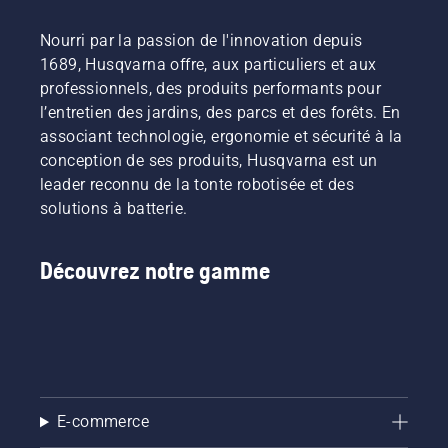
outils
pour
technologies
destinés
participer
autonomes
Nourri par la passion de l'innovation depuis
à
au
pour
1689, Husqvarna offre, aux particuliers et aux
faciliter
rayonnement
l'entretien
professionnels, des produits performants pour
des
de nos
de ses
l’entretien des jardins, des parcs et des forêts. En
travaux
robots
terrains
de
de tonte
associant technologie, ergonomie et sécurité à la
d'entraînement
conservation
Husqvarna
et de ses
conception de ses produits, Husqvarna est un
menés
espaces
leader reconnu de la tonte robotisée et des
de
paysagers.
solutions à batterie.
manière
efficace
et
Découvrez notre gamme
durable,
y
compris
dans des
zones
difficiles
d’accès
pour les
E-commerce
machines