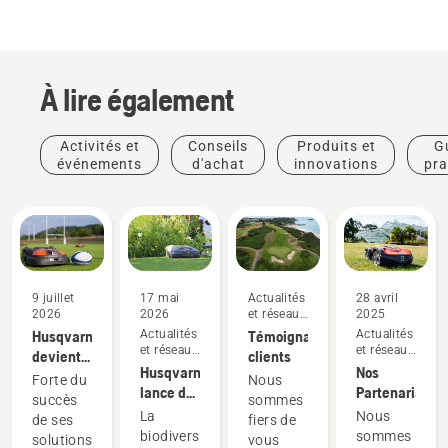
À lire également
Activités et
Conseils
Produits et
G
événements
d'achat
innovations
pra
9 juillet
17 mai
Actualités
28 avril
2026
2026
et réseaux
2025
sociaux
Husqvarna
Actualités
Témoignages
Actualités
et réseaux
et réseaux
devient
clients
sociaux
sociaux
Husqvarna
Nos
le
Forte du
Nous
lance de
Partenariats
fournisseur
succès
sommes
nouvelles
officiel
La
Nous
de ses
fiers de
solutions
du
biodiversité
sommes
solutions
vous