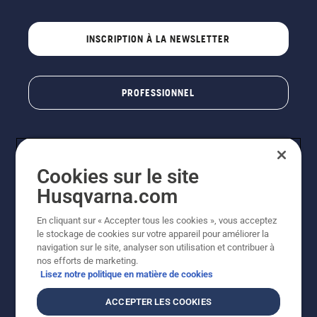
INSCRIPTION À LA NEWSLETTER
PROFESSIONNEL
Cookies sur le site
Husqvarna.com
En cliquant sur « Accepter tous les cookies », vous acceptez
le stockage de cookies sur votre appareil pour améliorer la
© Husqvarna AB (publ). Tous droits réservés. Les prix
navigation sur le site, analyser son utilisation et contribuer à
indiqués sont des prix de vente conseillés. Photos non
nos efforts de marketing.
contractuelles. Tous les prix indiqués sont des prix de
Lisez notre politique en matière de cookies
vente recommandés (TVA incluse), sauf si le produit est
disponible pour un achat direct.
ACCEPTER LES COOKIES
Conditions générales de vente
Politique de retour