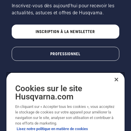
Inscrivez-vous dès aujourd'hui pour recevoir les
actualités, astuces et offres de Husqvarna.
INSCRIPTION À LA NEWSLETTER
PROFESSIONNEL
Cookies sur le site
Husqvarna.com
En cliquant sur « Accepter tous les cookies », vous acceptez
le stockage de cookies sur votre appareil pour améliorer la
© Husqvarna AB (publ). Tous droits réservés. Les prix
navigation sur le site, analyser son utilisation et contribuer à
indiqués sont des prix de vente conseillés. Photos non
nos efforts de marketing.
contractuelles. Tous les prix indiqués sont des prix de
Lisez notre politique en matière de cookies