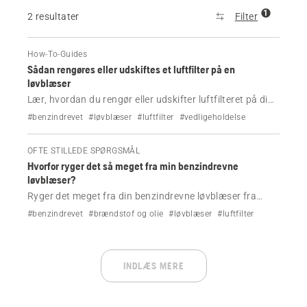
1
2 resultater
Filter
How-To-Guides
Sådan rengøres eller udskiftes et luftfilter på en
løvblæser
Lær, hvordan du rengør eller udskifter luftfilteret på din
Husqvarna-løvblæser. Forbedr ydeevnen, og undgå
#benzindrevet
#løvblæser
#luftfilter
#vedligeholdelse
strømtab med enkle vedligeholdelsestrin.
OFTE STILLEDE SPØRGSMÅL
Hvorfor ryger det så meget fra min benzindrevne
løvblæser?
Ryger det meget fra din benzindrevne løvblæser fra
Husqvarna? Lær de mest almindelige årsager at kende,
#benzindrevet
#brændstof og olie
#løvblæser
#luftfilter
herunder forkert brændstofblanding og snavsede
luftfiltre, og løs problemet hurtigt.
INDLÆS MERE