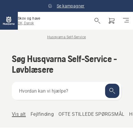
Se kampagner
Skov og have
DK, Dansk
Husqvarna Self-Service
Søg Husqvarna Self-Service -
Løvblæsere
Hvordan
kan
vi
hjælpe?
Vis alt
Fejlfinding
OFTE STILLEDE SPØRGSMÅL
H