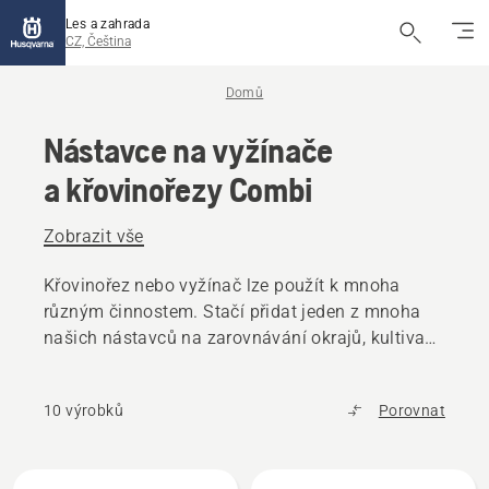
Les a zahrada
CZ, Čeština
Domů
Nástavce na vyžínače
a křovinořezy Combi
Zobrazit vše
Křovinořez nebo vyžínač lze použít k mnoha
různým činnostem. Stačí přidat jeden z mnoha
našich nástavců na zarovnávání okrajů, kultivaci,
zastřihování živých plotů a mnoho dalších
činností.
10 výrobků
Porovnat
Všechny