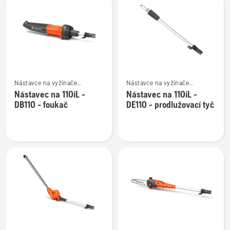
HA200
HA860
Zobrazit
Zobrazit
Nástavce na vyžínače
Nástavce na vyžínače
více
více
a křovinořezy Combi
a křovinořezy Combi
Nástavec na 110iL -
Nástavec na 110iL -
informací
informací
DB110 - foukač
DE110 - prodlužovací tyč
o
o
Nástavec
Nástavec
na
na
110iL
110iL
-
-
DB110
DE110
-
-
foukač
prodlužovací
tyč
Zobrazit
Zobrazit