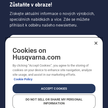
Zůstaňte v obraze!
Získejte aktuální informace o nových výrobcích,
speciálních nabídkách a více. Zde se můžete
přihlásit k odběru našeho newsletteru.
SPOTŘEBITELSKÉ
Cookies on
Husqvarna.com
PROFESIONÁLNÍ
By clicking “Accept Cookies”, you agree to the storing of
cookies on your device to enhance site navigation, analyze
site usage, and assist in our marketing efforts.
Cookie Policy
ACCEPT COOKIES
DO NOT SELL OR SHARE MY PERSONAL
INFORMATION