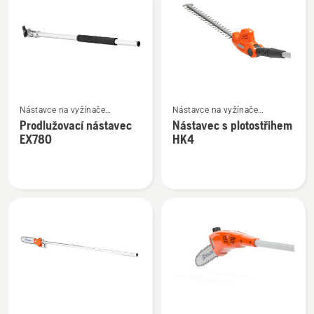
výrobky
Zobrazit
Zobrazit
Nástavce na vyžínače
Nástavce na vyžínače
více
více
a křovinořezy Combi
a křovinořezy Combi
Prodlužovací nástavec
Nástavec s plotostřihem
informací
informací
EX780
HK4
o
o
Prodlužovací
Nástavec
nástavec
s
EX780
plotostřihem
HK4
Zobrazit
Zobrazit