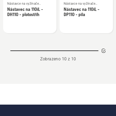
Nástavce na vyžínače
Nástavce na vyžínače
více
více
a křovinořezy Combi
a křovinořezy Combi
Nástavec na 110iL -
Nástavec na 110iL -
informací
informací
DH110 - plotostřih
DP110 - pila
o
o
Nástavec
Nástavec
na
na
110iL
110iL
-
-
DH110
DP110
-
-
Zobrazeno 10 z 10
plotostřih
pila