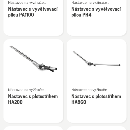
Nástavce na vyžínače
Nástavce na vyžínače
více
více
a křovinořezy Combi
a křovinořezy Combi
Nástavec s vyvětvovací
Nástavec s vyvětvovací
informací
informací
pilou PA1100
pilou PH4
o
o
Nástavec
Nástavec
s
s
vyvětvovací
vyvětvovací
pilou
pilou
PA1100
PH4
Zobrazit
Zobrazit
Nástavce na vyžínače
Nástavce na vyžínače
více
více
a křovinořezy Combi
a křovinořezy Combi
Nástavec s plotostřihem
Nástavec s plotostřihem
informací
informací
HA200
HA860
o
o
Nástavec
Nástavec
s
s
plotostřihem
plotostřihem