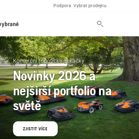
Podpora
Vybrat prodejnu
vybrané
Komerční robotické sekačky
Novinky 2026 a
nejširší portfolio na
světě
ZJISTIT VÍCE