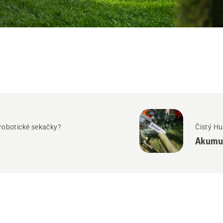
 robotické sekačky?
Čistý H
Akumul