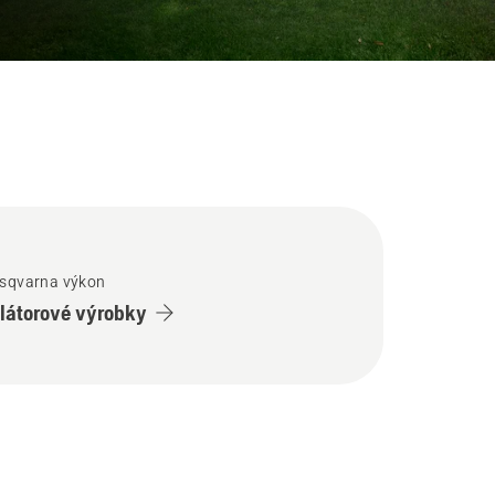
usqvarna výkon
átorové výrobky