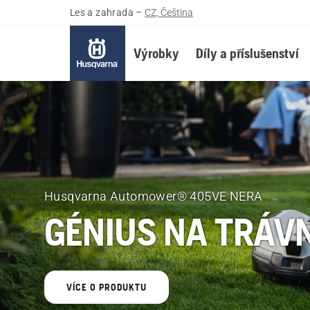
Les a zahrada
–
CZ, Čeština
Výrobky
Díly a příslušenství
Husqvarna
Les
a
Husqvarna Automower® 405VE NERA
zahrada
GÉNIUS NA TRÁV
Česko
VÍCE O PRODUKTU