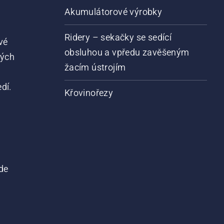
Akumulátorové výrobky
Ridery – sekačky se sedící
vé
obsluhou a vpředu zavěšeným
vých
žacím ústrojím
dí.
Křovinořezy
de