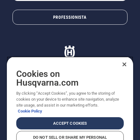
PROFESSIONISTA
Cookies on
Husqvarna.com
© Husqvarna AB (publ). Tutti i diritti riservati. I prezzi
proposti sono prezzi consigliati non vincolanti di
By clicking “Accept Cookies”, you agree to the storing of
Husqvarna Schweiz AG per i rivenditori specializzati
cookies on your device to enhance site navigation, analyze
aderenti all’iniziativa, prezzi in CHF comprensivi di IVA
site usage, and assist in our marketing efforts.
all’ 8,1% e TRA. Con riserva di modifica. Tutti i prezzi
Cookie Policy
indicati sono prezzi al dettaglio consigliati (IVA inclusa),
a meno che il prodotto non sia disponibile per l'acquisto
ACCEPT COOKIES
diretto.
Informativa sui cookie
Termini di utilizzo
DO NOT SELL OR SHARE MY PERSONAL
Informativa sulla privacy
Riferimenti
CGVF Negozio online