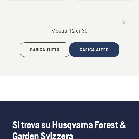
3
cunei
di
abbattimento
Mostra 12 di 30
CARICA TUTTO
CARICA ALTRO
Si trova su Husqvarna Forest &
Garden Svizzera