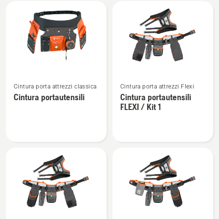
Tutti
i
prodotti
Vedi
Vedi
Cintura porta attrezzi classica
Cintura porta attrezzi Flexi
maggiori
maggiori
Cintura portautensili
Cintura portautensili
dettagli
dettagli
FLEXI / Kit 1
su
su
Cintura
Cintura
portautensili
portautensili
FLEXI
/
Kit
1