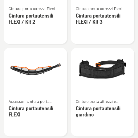
Vedi
Vedi
Cintura porta attrezzi Flexi
Cintura porta attrezzi Flexi
maggiori
maggiori
Cintura portautensili
Cintura portautensili
dettagli
dettagli
FLEXI / Kit 2
FLEXI / Kit 3
su
su
Cintura
Cintura
portautensili
portautensili
FLEXI
FLEXI
/
/
Kit
Kit
2
3
Vedi
Vedi
Accessori cintura porta
Cinture porta attrezzi e
maggiori
maggiori
attrezzi
accessori
Cintura portautensili
Cintura portautensili
dettagli
dettagli
FLEXI
giardino
su
su
Cintura
Cintura
portautensili
portautensili