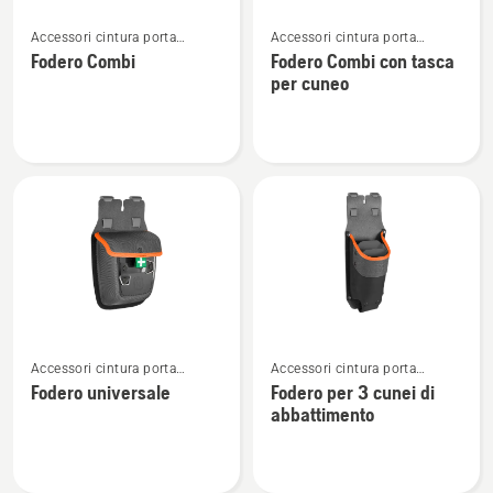
Vedi
Vedi
Accessori cintura porta
Accessori cintura porta
maggiori
maggiori
attrezzi
attrezzi
Fodero Combi
Fodero Combi con tasca
dettagli
dettagli
per cuneo
su
su
Fodero
Fodero
Combi
Combi
con
tasca
per
cuneo
Vedi
Vedi
Accessori cintura porta
Accessori cintura porta
maggiori
maggiori
attrezzi
attrezzi
Fodero universale
Fodero per 3 cunei di
dettagli
dettagli
abbattimento
su
su
Fodero
Fodero
universale
per