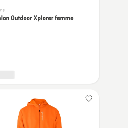
ons
alon Outdoor Xplorer femme
n