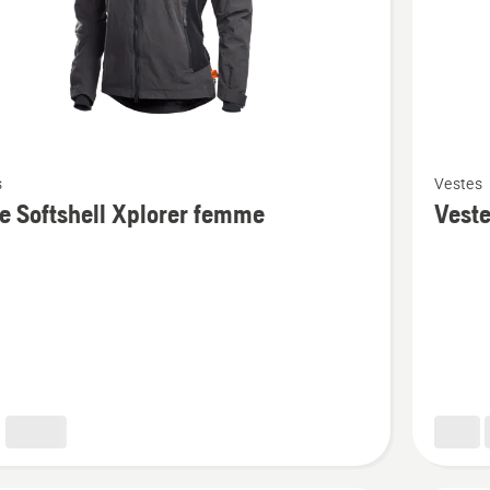
Voir
s
Vestes
plus
e Softshell Xplorer femme
Veste
de
détails
sur
Veste
ll
d'hiver
Xplorer