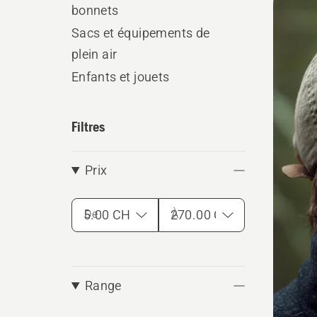
bonnets
les
Sacs et équipements de
produ
plein air
Enfants et jouets
Filtres
Prix
De
À
Range