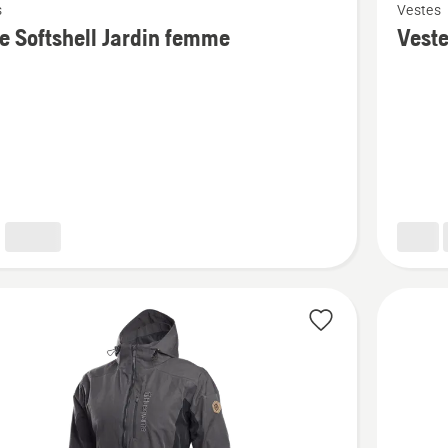
s
Vestes
plus
e Softshell Jardin femme
Veste
de
détails
sur
Veste
ll
Softshel
Xplorer
homme