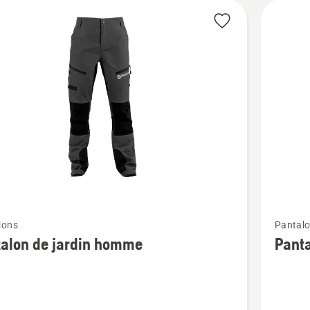
Voir
lons
Pantal
plus
alon de jardin homme
Panta
de
détails
sur