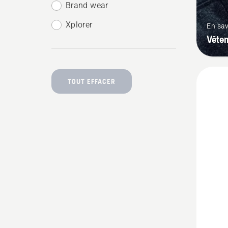
Brand wear
Xplorer
En sav
Vêtem
TOUT EFFACER
Voir