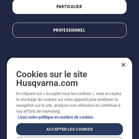
PARTICULIER
PROFESSIONNEL
Cookies sur le site
Husqvarna.com
En cliquant sur « Accepter tous les cookies », vous acceptez
© Husqvarna AB (publ). Tous droits réservés. Les prix
le stockage de cookies sur votre appareil pour améliorer la
indiqués sont à titre indicatif de Husqvarna Schweiz AG
navigation sur le site, analyser son utilisation et contribuer à
aux revendeurs participants, prix en CHF, TVA 8,1 % et
nos efforts de marketing.
TAR incluses. Sous réserve de modification. Tous les
Lisez notre politique en matière de cookies
prix indiqués sont des prix de vente recommandés (TVA
incluse), sauf si le produit est disponible pour un achat
ACCEPTER LES COOKIES
direct.
Politique relative aux cookies
Conditions d'utilisation