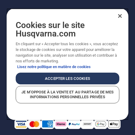
Cookies sur le site
Husqvarna.com
En cliquant sur « Accepter tous les cookies », vous acceptez
© Husqvarna AB (publ). Tous droits réservés. Les prix
le stockage de cookies sur votre appareil pour améliorer la
indiqués sont à titre indicatif de Husqvarna Schweiz AG
navigation sur le site, analyser son utilisation et contribuer à
aux revendeurs participants, prix en CHF, TVA 8,1 % et
nos efforts de marketing.
TAR incluses. Sous réserve de modification. Tous les
Lisez notre politique en matière de cookies
prix indiqués sont des prix de vente recommandés (TVA
incluse), sauf si le produit est disponible pour un achat
ACCEPTER LES COOKIES
direct.
Politique relative aux cookies
Conditions d'utilisation
JE M’OPPOSE À LA VENTE ET AU PARTAGE DE MES
Avis de confidentialité
Impression
CGVL Shop en ligne
INFORMATIONS PERSONNELLES PRIVÉES
Signalement de violations présumées