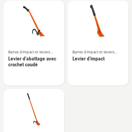
Tous
les
produits
Voir
Voir
Barres d'impact et leviers
Barres d'impact et leviers
plus
plus
d'abattage
d'abattage
Levier d'abattage avec
Levier d'impact
de
de
crochet coudé
détails
détails
sur
sur
Levier
Levier
d'abattage
d'impact
avec
crochet
coudé