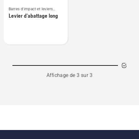
Voir
Barres d'impact et leviers
plus
d'abattage
Levier d'abattage long
de
détails
sur
Levier
d'abattage
long
Affichage de 3 sur 3