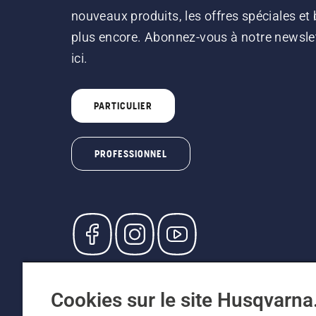
nouveaux produits, les offres spéciales et 
plus encore. Abonnez-vous à notre newsle
ici.
PARTICULIER
PROFESSIONNEL
© Husqvarna AB (publ). Tous droits réservés. L
participants, prix en CHF, TVA 8,1 % et TAR inc
Cookies sur le site Husqvarn
recommandés (TVA incluse), sauf si le produit 