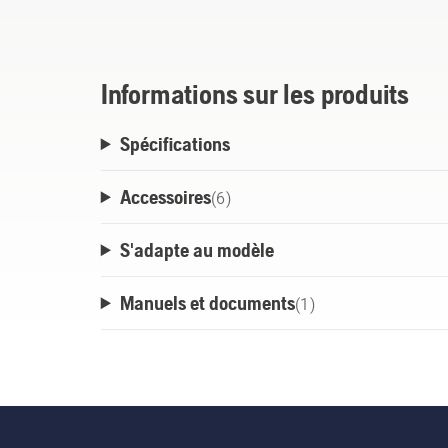
mur ou le fixer au rail de rangement mura
pratique et propre vos outils de jardinage e
Informations sur les produits
Spécifications
Accessoires
(
6
)
S'adapte au modèle
Manuels et documents
(
1
)