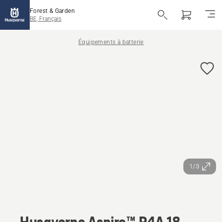
Forest & Garden
BE, Français
Équipements à batterie
1/3
Husqvarna Aspire™ P4A 18-