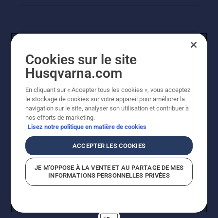
Cookies sur le site
Husqvarna.com
En cliquant sur « Accepter tous les cookies », vous acceptez
© Husqvarna AB (publ). Tous droits réservés. Les prix
le stockage de cookies sur votre appareil pour améliorer la
indiqués sont des prix de vente conseillés. Tous les prix
navigation sur le site, analyser son utilisation et contribuer à
indiqués sont des prix de vente recommandés (TVA
nos efforts de marketing.
incluse), sauf si le produit est disponible pour un achat
Lisez notre politique en matière de cookies
direct.
Politique relative aux cookies
Conditions d'utilisation
ACCEPTER LES COOKIES
Avis de confidentialité
Imprint
Signalement de violations présumées
JE M’OPPOSE À LA VENTE ET AU PARTAGE DE MES
INFORMATIONS PERSONNELLES PRIVÉES