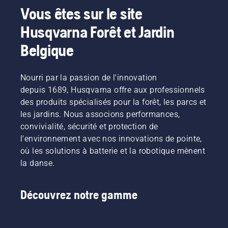
aux
responsable
batterie
fatigue
Vous êtes sur le site
produits
produit
lors de la
lors de
Husqvarna Forêt et Jardin
alimentés
pour les
coupe
l'utilisation,
par
machines
d'herbe
ce qui
Belgique
batterie,
portatives
fine. Il
vous
ce
électriques
vous
permet
problème
et à
suffit
de
Nourri par la passion de l'innovation
est
batterie
d'appuyer
travailler
considérablement
depuis 1689, Husqvarna offre aux professionnels
chez
sur un
plus
réduit.
Husqvarna.
bouton
longtemps
des produits spécialisés pour la forêt, les parcs et
du
sans
les jardins. Nous associons performances,
coupe-
interruption.
convivialité, sécurité et protection de
bordures
l'environnement avec nos innovations de pointe,
à
où les solutions à batterie et la robotique mènent
batterie
pour
la danse.
activer
et
désactiver
Découvrez notre gamme
le mode
savE.