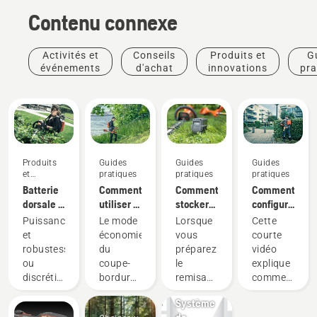
Contenu connexe
Activités et
Conseils
Produits et
G
événements
d'achat
innovations
pra
Produits
Guides
Guides
Guides
et
pratiques
pratiques
pratiques
innovations
Batterie
Comment
Comment
Comment
dorsale :
utiliser le
stocker
configurer
Une
mode
votre
et
Puissance
Le mode
Lorsque
Cette
révolution
savE sur
batterie
installer
et
économie
vous
courte
pour les
votre
Husqvarna
correctement
robustesse,
du
préparez
vidéo
outils
coupe-
pendant
la
Produits
ou
coupe-
le
explique
électriques
bordures
l'hiver
batterie
et
discrétion
bordures
remisage
comment
portatifs
à
dorsale
innovations
et
à
hivernal
configurer
sur
batterie
Système
durabilité ?
batterie
de vos
et régler
batterie
de