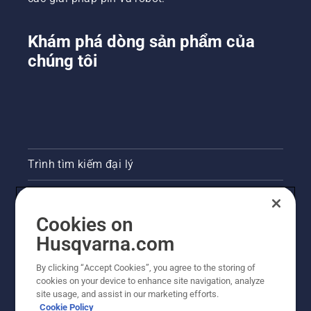
Khám phá dòng sản phẩm của
chúng tôi
Trình tìm kiếm đại lý
Liên hệ
Cookies on
Phòng họp báo
Husqvarna.com
Trang web Husqvarna khác
By clicking “Accept Cookies”, you agree to the storing of
cookies on your device to enhance site navigation, analyze
site usage, and assist in our marketing efforts.
Cookie Policy