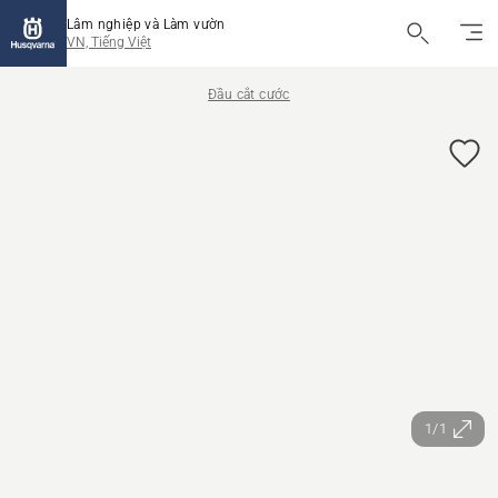
Lâm nghiệp và Làm vườn
VN, Tiếng Việt
Đầu cắt cước
1/1