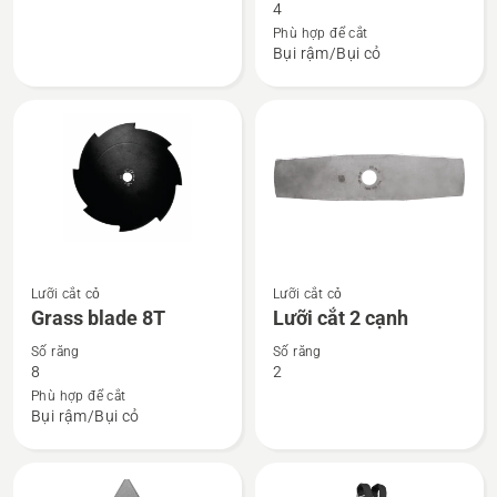
tiết
tiết
4
về
về
Phù hợp để cắt
Bụi rậm/Bụi cỏ
Dầu
Grass
2
blade
thì
4T
HP
Xem
Xem
Lưỡi cắt cỏ
Lưỡi cắt cỏ
thêm
thêm
Grass blade 8T
Lưỡi cắt 2 cạnh
chi
chi
Số răng
Số răng
tiết
tiết
8
2
về
về
Phù hợp để cắt
Bụi rậm/Bụi cỏ
Grass
Lưỡi
blade
cắt
8T
2