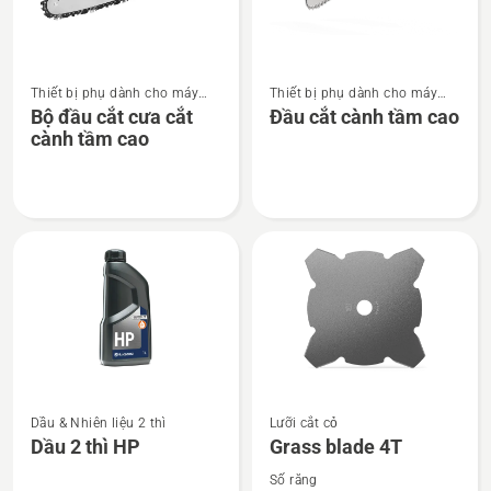
Xem
Xem
Thiết bị phụ dành cho máy
Thiết bị phụ dành cho máy
thêm
thêm
xén cỏ và máy cắt cỏ kết hợp
xén cỏ và máy cắt cỏ kết hợp
Bộ đầu cắt cưa cắt
Đầu cắt cành tầm cao
chi
chi
cành tầm cao
tiết
tiết
về
về
Bộ
Đầu
đầu
cắt
cắt
cành
cưa
tầm
cắt
cao
cành
tầm
cao
Xem
Xem
Dầu & Nhiên liệu 2 thì
Lưỡi cắt cỏ
thêm
thêm
Dầu 2 thì HP
Grass blade 4T
chi
chi
Số răng