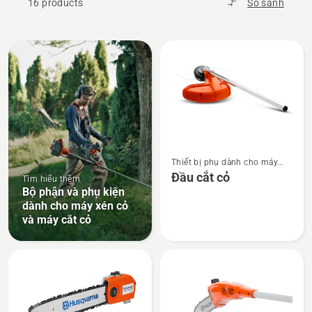
16 products
So sánh
All
products
Xem
Thiết bị phụ dành cho máy
thêm
xén cỏ và máy cắt cỏ kết hợp
Đầu cắt cỏ
Tìm hiểu thêm
chi
Bộ phận và phụ kiện
tiết
dành cho máy xén cỏ
về
và máy cắt cỏ
Đầu
cắt
cỏ