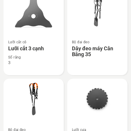
cạnh
Xem
Xem
Lưỡi cắt cỏ
Bộ đai đeo
thêm
thêm
Lưỡi cắt 3 cạnh
Dây đeo máy Cân
chi
chi
Bằng 35
tiết
tiết
Số răng
3
về
về
Lưỡi
Dây
cắt
đeo
3
máy
cạnh
Cân
Bằng
35
Xem
Xem
Bộ đai đeo
Lưỡi cưa