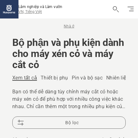
Lâm nghiệp và Làm vườn
VN, Tiếng Việt
Nhà ở
Bộ phận và phụ kiện dành
cho máy xén cỏ và máy
cắt cỏ
Xem tất cả
Thiết bị phụ
Pin và bộ sạc
Nhiên liệu và
Bạn có thể dễ dàng tùy chỉnh máy cắt cỏ hoặc
máy xén cỏ để phù hợp với nhiều công việc khác
nhau. Chỉ cần thêm một trong nhiều phụ kiện của
chúng tôi để biến chiếc máy này thành dụng cụ
tuyệt vời cho nhiệm vụ của bạn.
Bộ lọc