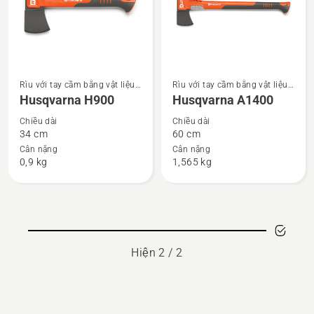
Xem
Xem
Rìu với tay cầm bằng vật liệu
Rìu với tay cầm bằng vật liệu
thêm
thêm
tổng hợp
tổng hợp
Husqvarna H900
Husqvarna A1400
chi
chi
Chiều dài
Chiều dài
tiết
tiết
34 cm
60 cm
về
về
Cân nặng
Cân nặng
0,9 kg
1,565 kg
Husqvarna
Husqvarna
H900
A1400
Hiện 2 / 2