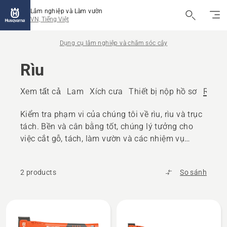
Lâm nghiệp và Làm vườn
VN, Tiếng Việt
Dụng cụ lâm nghiệp và chăm sóc cây
Rìu
Xem tất cả
Lam
Xích cưa
Thiết bị nộp hồ sơ
Rìu
Đ
Kiểm tra phạm vi của chúng tôi về rìu, rìu và trục
tách. Bền và cân bằng tốt, chúng lý tưởng cho
việc cắt gỗ, tách, làm vườn và các nhiệm vụ
tương tự.
2 products
So sánh
All
products