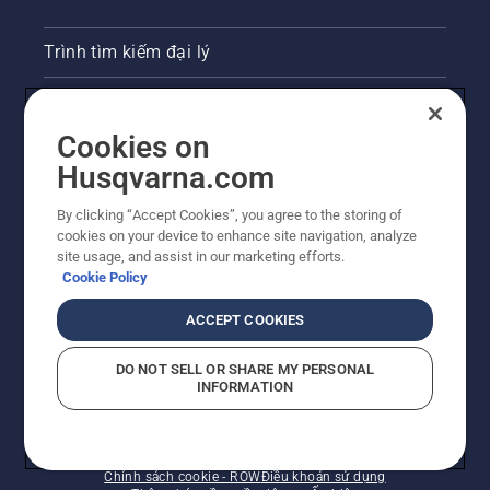
Trình tìm kiếm đại lý
Liên hệ
Cookies on
Phòng họp báo
Husqvarna.com
Trang web Husqvarna khác
By clicking “Accept Cookies”, you agree to the storing of
cookies on your device to enhance site navigation, analyze
site usage, and assist in our marketing efforts.
Cookie Policy
ACCEPT COOKIES
DO NOT SELL OR SHARE MY PERSONAL
INFORMATION
© Husqvarna AB (publ). Bảo lưu mọi quyền. Giá được
trình bày là Giá bản lẻ đề nghị.
Chính sách cookie - ROW
Điều khoản sử dụng