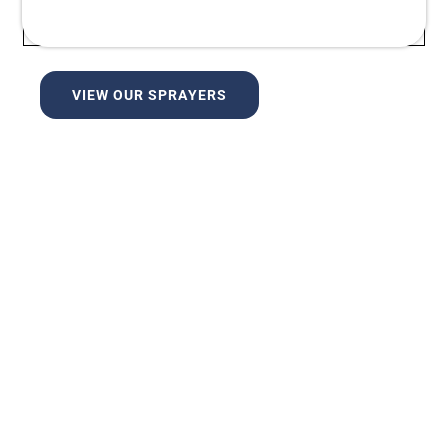
sản xuất các sản phẩm cho phân khúc trồng trọt
và 325S25 không phải ngoại lệ.
VIEW OUR SPRAYERS