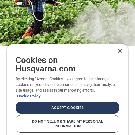
Cookies on
Máy phun – dụng cụ vô gia cho
Husqvarna.com
phân khúc nông nghiệp
By clicking “Accept Cookies”, you agree to the storing of
Một trong những dạng ứng dụng thuốc trừ sâu
cookies on your device to enhance site navigation, analyze
site usage, and assist in our marketing efforts.
phổ biến nhất trong nông nghiệp truyền thống là
Cookie Policy
sử dụng máy phun cơ học, cũng là lĩnh vực Máy
phun Husqvarna 325S25 đã xây dựng được danh
ACCEPT COOKIES
tiếng là một dụng cụ vô giá. Thống nhất với tất
cả sản phẩm của Husqvarna, độ bền, công thái
DO NOT SELL OR SHARE MY PERSONAL
INFORMATION
học và kỹ thuật là những tiêu chí hàng đầu khi