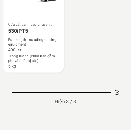
Cưa cắt cành cao chuyên
Xem
nghiệp
530iPT5
thêm
Full length, including cutting
chi
equipment
tiết
400 cm
về
Trọng lượng (chưa bao gồm
pin và thiết bị cắt)
530iPT5
5 kg
Hiện 3 / 3