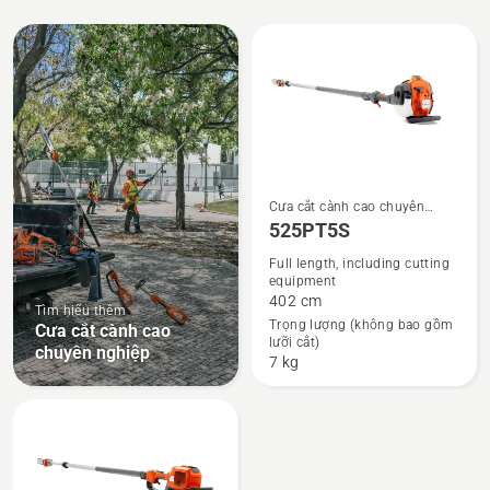
All
products
Cưa cắt cành cao chuyên
Xem
nghiệp
525PT5S
thêm
Full length, including cutting
chi
equipment
tiết
402 cm
Tìm hiểu thêm
về
Trọng lượng (không bao gồm
Cưa cắt cành cao
lưỡi cắt)
525PT5S
chuyên nghiệp
7 kg