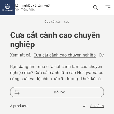
Lâm nghiệp và Làm vườn
VN, Tiếng Việt
Cưa cắt cành cao
Cưa cắt cành cao chuyên
nghiệp
Xem tất cả
Cưa cắt cành cao chuyên nghiệp
Cưa c&ab
Bạn đang tìm mua cưa cắt cành tầm cao chuyên
nghiệp mới? Cưa cắt cành tầm cao Husqvarna có
công suất và độ chính xác ấn tượng. Thiết kế cân
bằng tốt giúp cơ thể người dùng bớt căng thẳng
dù là khi cắt tỉa hay cắt bỏ cành. Chúng tôi cung
Bộ lọc
cấp nhiều loại cưa cắt cành tầm cao chạy xăng,
pin và điện.
3 products
So sánh