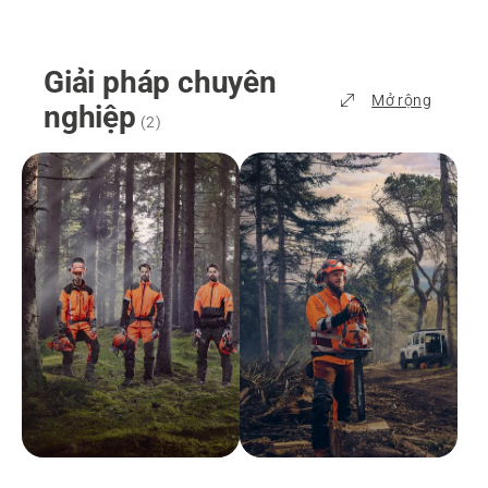
Giải pháp chuyên
Mở rộng
nghiệp
(
2
)