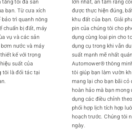
̀ tăng tối đa sản
lớn nhất, an tâm rằng côn
̉a bạn. Từ cưa xích
được thực hiện đúng, bất 
ể bảo trì quanh nông
khu đất của bạn. Giải ph
ể chuẩn bị đất, máy
pin của chúng tôi cho phe
 vụ và các sản
dụng cùng loại pin cho to
ư bơm nước và máy
dụng cụ trong khi vẫn duy 
thiết kế với trọng
suất mạnh mẽ nhất quá
hiệu suất của
Automower® thông minh 
i là đối tác tại
tôi giúp bạn làm vườn kh
̣n.
mang lại cho bạn bãi cỏ 
hoàn hảo mà bạn mong ư
dụng các điều chỉnh theo t
phối hợp lịch tích hợp luô
hoạch trước. Chúng tôi 
ngày.