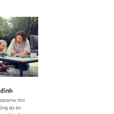
 đình
usqvarna cho
̃ng dự án