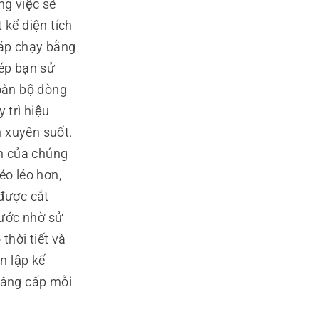
g việc sẽ
kể diện tích
áp chạy bằng
́p bạn sử
àn bộ dòng
trì hiệu
n xuyên suốt.
của chúng
éo léo hơn,
được cắt
ớc nhờ sử
hời tiết và
n lập kế
nâng cấp mỗi