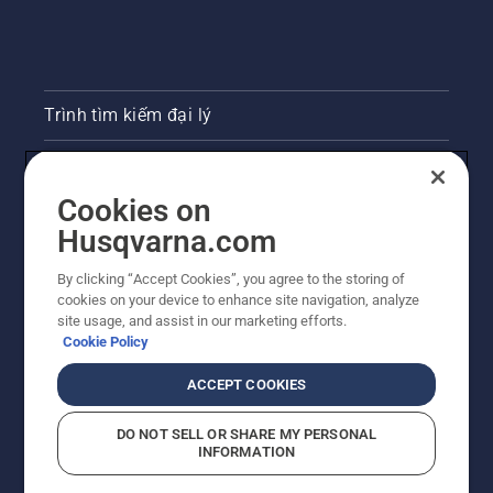
Trình tìm kiếm đại lý
Liên hệ
Cookies on
Phòng họp báo
Husqvarna.com
Trang web Husqvarna khác
By clicking “Accept Cookies”, you agree to the storing of
cookies on your device to enhance site navigation, analyze
site usage, and assist in our marketing efforts.
Cookie Policy
ACCEPT COOKIES
DO NOT SELL OR SHARE MY PERSONAL
INFORMATION