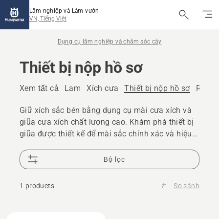
Lâm nghiệp và Làm vườn
VN, Tiếng Việt
Dụng cụ lâm nghiệp và chăm sóc cây
Thiết bị nộp hồ sơ
Xem tất cả
Lam
Xích cưa
Thiết bị nộp hồ sơ
Rìu
Đ
Giữ xích sắc bén bằng dụng cụ mài cưa xích và
giũa cưa xích chất lượng cao. Khám phá thiết bị
giũa được thiết kế để mài sắc chính xác và hiệu
suất cắt đáng tin cậy.
Bộ lọc
1 products
So sánh