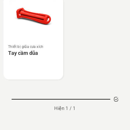
All
products
Xem
Thiết bị giũa cưa xích
thêm
Tay cầm dũa
chi
tiết
về
Tay
cầm
dũa
Hiện 1 / 1