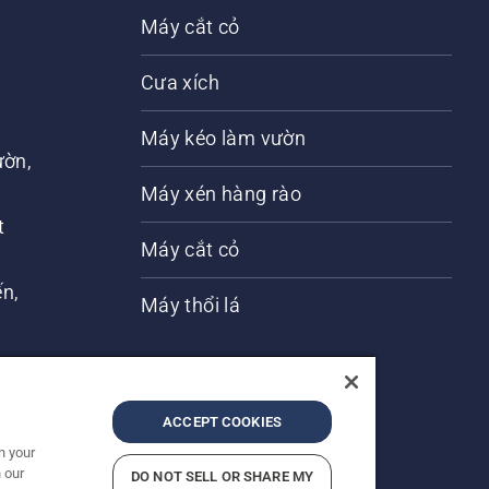
Máy cắt cỏ
Cưa xích
Máy kéo làm vườn
ờn,
n
Máy xén hàng rào
t
Máy cắt cỏ
́n,
Máy thổi lá
ACCEPT COOKIES
n your
 our
DO NOT SELL OR SHARE MY