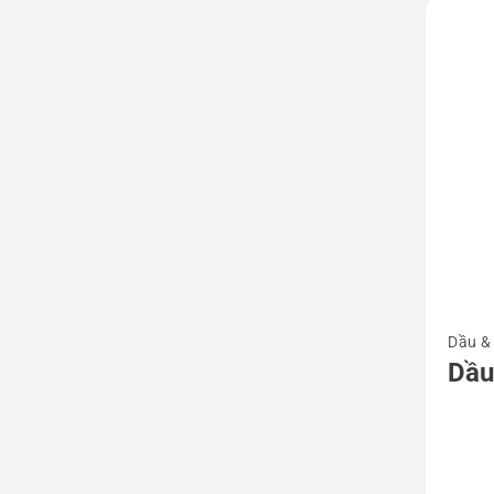
prod
Xem
Dầu & 
thêm
Dầu
chi
tiết
về
Dầu