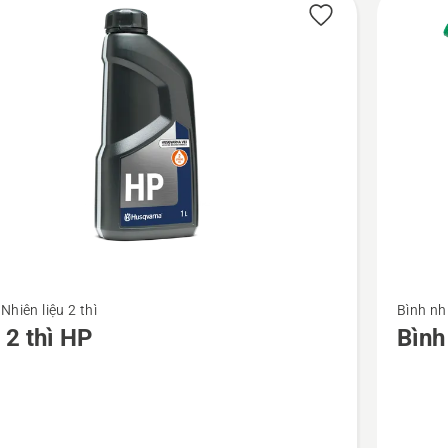
ucts
Xem
Nhiên liệu 2 thì
Bình nhi
thêm
 2 thì HP
Bình
chi
tiết
về
Bình