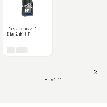
Xem
Dầu & Nhiên liệu 2 thì
thêm
Dầu 2 thì HP
chi
tiết
về
Dầu
2
thì
HP
Hiện 1 / 1