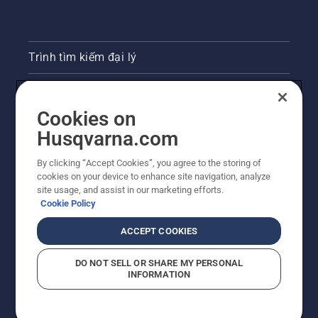
Trình tìm kiếm đại lý
Liên hệ
Cookies on
Phòng họp báo
Husqvarna.com
Trang web Husqvarna khác
By clicking “Accept Cookies”, you agree to the storing of
cookies on your device to enhance site navigation, analyze
site usage, and assist in our marketing efforts.
Cookie Policy
ACCEPT COOKIES
DO NOT SELL OR SHARE MY PERSONAL
INFORMATION
© Husqvarna AB (publ). Bảo lưu mọi quyền. Giá được