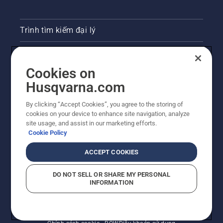
Trình tìm kiếm đại lý
Liên hệ
Cookies on
Phòng họp báo
Husqvarna.com
Trang web Husqvarna khác
By clicking “Accept Cookies”, you agree to the storing of
cookies on your device to enhance site navigation, analyze
site usage, and assist in our marketing efforts.
Cookie Policy
ACCEPT COOKIES
DO NOT SELL OR SHARE MY PERSONAL
INFORMATION
© Husqvarna AB (publ). Bảo lưu mọi quyền. Giá được
trình bày là Giá bản lẻ đề nghị.