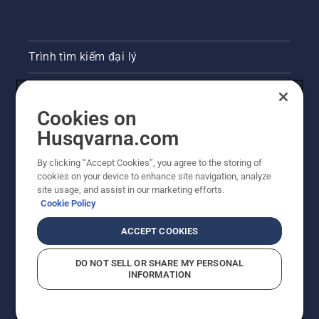
Trình tìm kiếm đại lý
Liên hệ
Cookies on
Phòng họp báo
Husqvarna.com
Trang web Husqvarna khác
By clicking “Accept Cookies”, you agree to the storing of
cookies on your device to enhance site navigation, analyze
site usage, and assist in our marketing efforts.
Cookie Policy
ACCEPT COOKIES
DO NOT SELL OR SHARE MY PERSONAL
INFORMATION
© Husqvarna AB (publ). Bảo lưu mọi quyền. Giá được