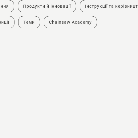
ання
Продукти й інновації
Інструкції та керівниц
иції
Теми
Chainsaw Academy