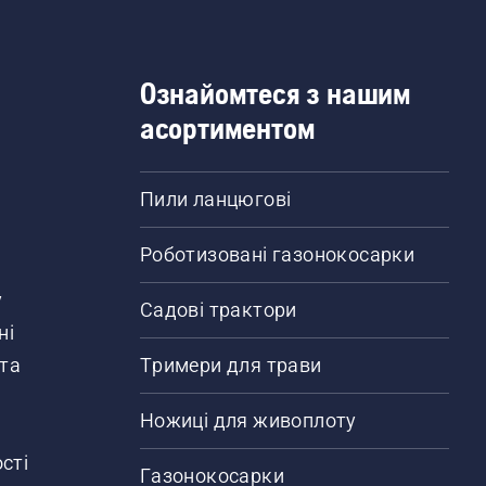
Ознайомтеся з нашим
асортиментом
Пили ланцюгові
Роботизовані газонокосарки
у
Садові трактори
ні
 та
Тримери для трави
Ножиці для живоплоту
сті
Газонокосарки