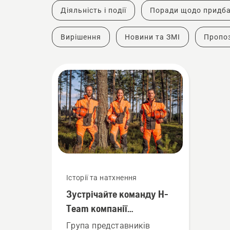
Діяльність і події
Поради щодо придб
Вирішення
Новини та ЗМІ
Пропоз
Історії та натхнення
Зустрічайте команду H-
Team компанії
Husqvarna – наших
Група представників